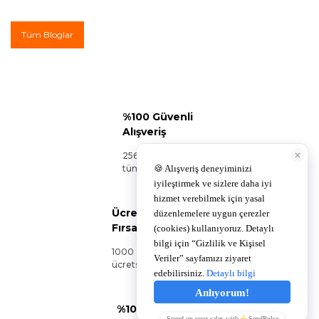
Tüm Bloglar
%100 Güvenli
Alışveriş
256Bit SSL sertifikası ile
tüm siparişleriniz güvende.
Ücretsiz Kargo
Fırsatı!
1000 TL ve üzeri siparişlerinizde
ücretsiz kargo!
%100 Orijinal Ürün