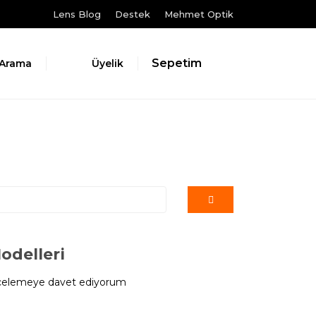
Lens Blog
Destek
Mehmet Optik
Sepetim
Arama
Üyelik
odelleri
a incelemeye davet ediyorum