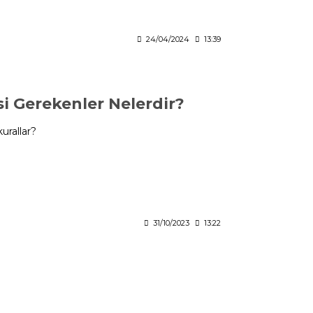
24/04/2024
13:39
si Gerekenler Nelerdir?
urallar?
31/10/2023
13:22