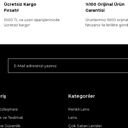
Ücretsiz Kargo
%100 Orijinal Ürün
Fırsatı!
Garantisi
1000 TL ve üzeri siparişlerinizde
Ürünlerimiz %100 orijina
ücretsiz kargo!
faturanız ile birlikte gönde
riş
Kategoriler
Sözleşmesi
Renkli Lens
ve Teslimat
Lens
k ve Güvenlik
Çok Satan Lensler