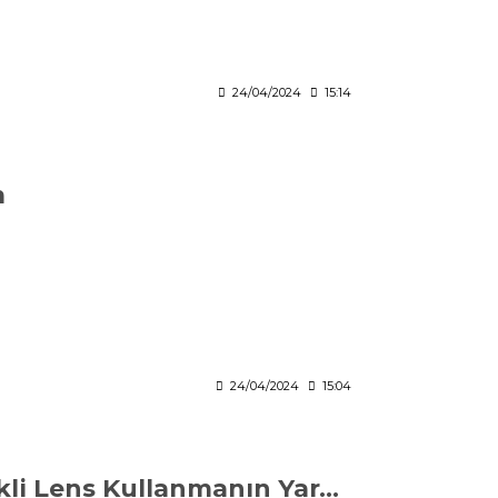
24/04/2024
15:14
m
24/04/2024
15:04
Doğal Görünümlü Gözler İçin Renkli Lens Kullanmanın Yararları