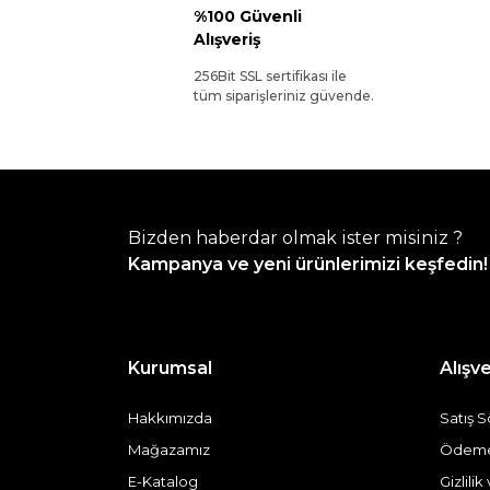
%100 Güvenli
Alışveriş
256Bit SSL sertifikası ile
tüm siparişleriniz güvende.
Bizden haberdar olmak ister misiniz ?
Kampanya ve yeni ürünlerimizi keşfedin!
Kurumsal
Alışve
Hakkımızda
Satış 
Mağazamız
Ödeme 
E-Katalog
Gizlili