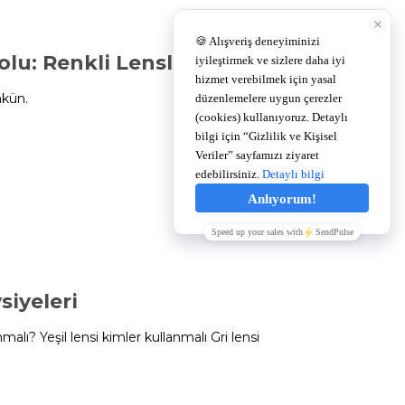
lu: Renkli Lensler
mkün.
24/04/2024
14:05
iyeleri
malı? Yeşil lensi kimler kullanmalı Gri lensi