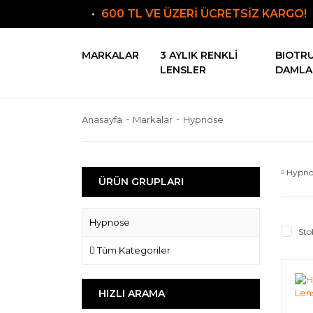
600 TL VE ÜZERİ ÜCRETSİZ KARGO!
MARKALAR
3 AYLIK RENKLI
BIOTR
LENSLER
DAMLA
Anasayfa
Markalar
Hypnose
Hypno
ÜRÜN GRUPLARI
Hypnose
Sto
Tüm Kategoriler
HIZLI ARAMA