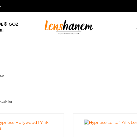
UE® GÖZ
SI
se
ktakiler