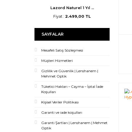
 Aylık ...
Lazord Naturel 1 Yıl ...
Lor
9,00 TL
Fiyat :
2.499,00 TL
Fi
SAYFALAR
Mesafeli Satış Sözleşmesi
Müşteri Hizmetleri
Gizlilik ve Güvenlik | Lenshanem |
Mehmet Optik
Tüketici Hakları – Cayma – İptal İade
Koşulları
Kişisel Veriler Politikası
Garanti ve iade koşulları
Garanti Şartları | Lenshanem | Mehmet
Optik