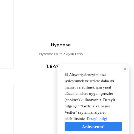
Iconic Beauty 3 Aylı ...
Labella Real Hareli ...
Fiyat :
1.149,00 TL
Fiyat :
1.499,00 TL
Hypnose
Hypnose Lolita 3 Aylık Lens
1.649,00 TL