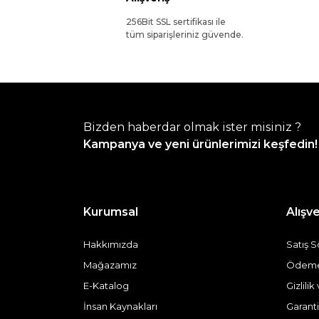
256Bit SSL sertifikası ile
tüm siparişleriniz güvende.
Bizden haberdar olmak ister misiniz ?
Kampanya ve yeni ürünlerimizi keşfedin!
Kurumsal
Alışve
Hakkımızda
Satış 
Mağazamız
Ödeme 
E-Katalog
Gizlili
İnsan Kaynakları
Garanti