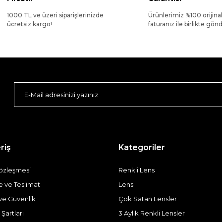
1000 TL ve üzeri siparişlerinizde
Ürünlerimiz %100 orijina
ücretsiz kargo!
faturanız ile birlikte gönde
riş
Kategoriler
Sözleşmesi
Renkli Lens
ve Teslimat
Lens
k ve Güvenlik
Çok Satan Lensler
 Şartları
3 Aylık Renkli Lensler