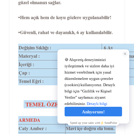
güzel olmanızı sağlar.
•Hem açık hem de koyu gözlere uygulanabilir!
•Güvenli, rahat ve dayanıklı, 6 ay kullanılabilir.
Değişim Sıklığı :
6 Ay
Materyal :
%62 Polyhem
İçeriği :
%38 Su
Çap :
14,2
Temel Eğri :
8,6
TEMEL ÖZELLİKLER
ARMEDA
RENK TONU
Caty Amber :
Mavi içe doğru ela tonu.