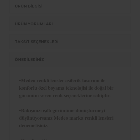
ÜRÜN BİLGİSİ
ÜRÜN YORUMLARI
TAKSİT SEÇENEKLERİ
ÖNERİLERİNİZ
•Medeo renkli lensler asiferik tasarımı ile
konforlu özel boyama teknolojisi ile doğal bir
görünüm veren renk seçeneklerine sahiptir.
•Bakışınızı ışıltı görünüme dönüştürmeyi
düşünüyorsanız Medeo marka renkli lensleri
denemelisiniz.