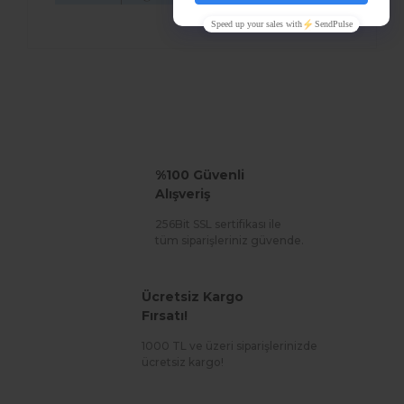
%100 Güvenli
Alışveriş
256Bit SSL sertifikası ile
tüm siparişleriniz güvende.
Ücretsiz Kargo
Fırsatı!
1000 TL ve üzeri siparişlerinizde
ücretsiz kargo!