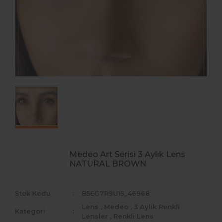
Medeo
Bollena
Hypnose
Fx Eyes
La Rena Premium
Arcobaleno
Lezza
Medeo Art Serisi 3 Aylık Lens
Noor
NATURAL BROWN
Scarlett Johnsson
Stok Kodu
B5EG7R9U15_46968
Lens
,
Medeo
,
3 Aylık Renkli
Kategori
Lensler
,
Renkli Lens