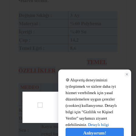
•Hareli seridir.
Değişim Sıklığı :
3 Ay
Materyal :
%60 Polyhema
İçeriği :
%40 Su
Çap :
14,2
Temel Eğri :
8,6
TEMEL
ÖZELLİKLER
MEDEO
PUPİL
ART
RENK TONU
DİA
BOŞLUĞU
SERİSİ
Khaki :
Haki yeşil.
14,2
5,6
Desert :
Kum kahvesi.
14,2
5,6
Koyu mavi ve deniz
Sea :
14,2
5,6
rengi tonunda.