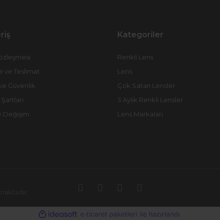
riş
Kategoriler
Sözleşmesi
Renkli Lens
ve Teslimat
Lens
k ve Güvenlik
Çok Satan Lensler
 Şartları
3 Aylık Renkli Lensler
e Değişim
Lens Markaları
nmaktadır.
ile
ideasoft
e-