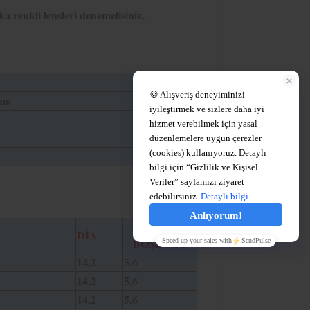
 renkli lensleri denemelisiniz.
ma
PUPİL
DİA
BOŞLUĞU
14,2
5,6
14,2
5,6
14,2
5,6