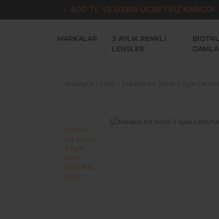
600 TL VE ÜZERİ ÜCRETSİZ KARGO!
MARKALAR
3 AYLIK RENKLI
BIOTR
LENSLER
DAMLA
Anasayfa
Lens
Medeo Art Serisi 3 Aylık Len