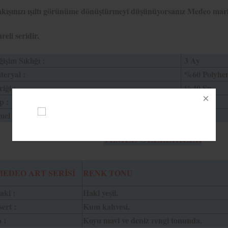
kışınızı ışıltı görünüme dönüştürmeyi düşünüyorsanız Medeo marka
reli seridir.
işim Sıklığı :
3 Ay
eryal :
%60 Polyhe
riği :
%40 Su
p :
14,2
el Eğri :
8,6
TEMEL ÖZELLİKLER
MEDEO ART SERİSİ
RENK TONU
aki :
Haki yeşil.
ert :
Kum kahvesi.
 :
Koyu mavi ve deniz rengi tonunda.