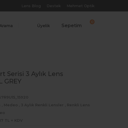
Lens Blog
Destek
Mehmet Optik
0
Sepetim
Arama
Üyelik
t Serisi 3 Aylık Lens
L GREY
G7R9U15_15920
s
,
Medeo
,
3 Aylık Renkli Lensler
,
Renkli Lens
eo
17 TL + KDV