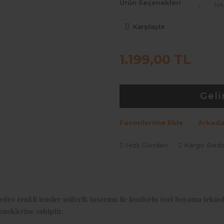
Ürün Seçenekleri
Karşılaştır
1.199,00 TL
Geli
Favorilerime Ekle
Arkada
Hızlı Gönderi
Kargo Bed
deo renkli lensler asiferik tasarımı ile konforlu özel boyama tekno
eneklerine sahiptir.