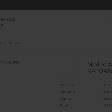
UE® GÖZ
SI
s NATURAL GREY
Medeo Ar
NATURA
Stok Kodu
B5E
Kategori
Len
Marka
Med
Fiyat
999,