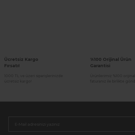
Ücretsiz Kargo
%100 Orijinal Ürün
Fırsatı!
Garantisi
1000 TL ve üzeri siparişlerinizde
Ürünlerimiz %100 orijina
ücretsiz kargo!
faturanız ile birlikte gönde