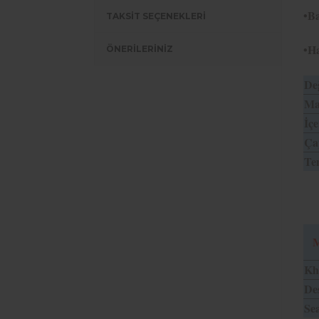
•Ba
TAKSİT SEÇENEKLERİ
•Ha
ÖNERİLERİNİZ
Değ
Mat
İçe
Ça
Tem
Kh
Des
Sea