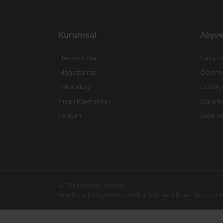
Kurumsal
Alışve
Hakkımızda
Satış 
Mağazamız
Ödeme 
E-Katalog
Gizlili
İnsan Kaynakları
Garanti
İletişim
İade v
© Tüm hakları saklıdır.
Kredi kartı bilgileriniz 256bit SSL sertifikası ile koru