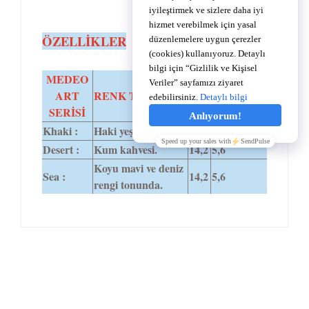
TEMEL
ÖZELLİKLER
MEDEO
PUPİL
ART
RENK TONU
DİA
BOŞLUĞU
SERİSİ
Khaki :
Haki yeşil.
14,2
5,6
Desert :
Kum kahvesi.
14,2
5,6
Koyu mavi ve deniz
Sea :
14,2
5,6
rengi tonunda.