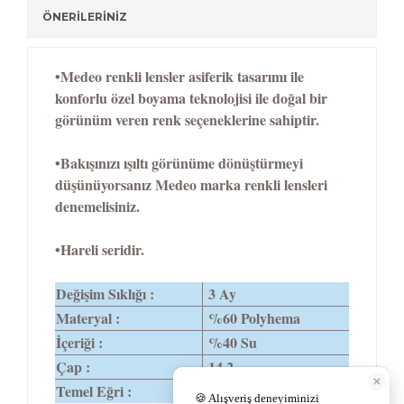
ÖNERİLERİNİZ
•Medeo renkli lensler asiferik tasarımı ile
konforlu özel boyama teknolojisi ile doğal bir
görünüm veren renk seçeneklerine sahiptir.
•Bakışınızı ışıltı görünüme dönüştürmeyi
düşünüyorsanız Medeo marka renkli lensleri
denemelisiniz.
•Hareli seridir.
Değişim Sıklığı :
3 Ay
Materyal :
%60 Polyhema
İçeriği :
%40 Su
Çap :
14,2
Temel Eğri :
8,6