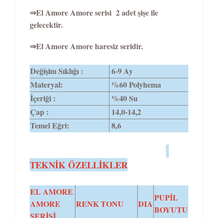
⇒El Amore Amore serisi 2 adet şişe ile
gelecektir.
⇒El Amore Amore haresiz seridir.
Değişim Sıklığı :
6-9 Ay
Materyal:
%60 Polyhema
İçeriği :
%40 Su
Çap :
14,0-
14,2
Temel Eğri:
8,6
TEKNİK ÖZELLİKLER
EL AMORE
PUPİL
AMORE
RENK TONU
DIA
BOYUTU
SERİSİ