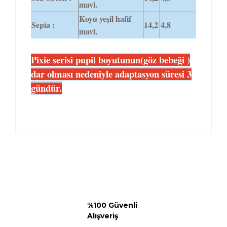
mavi.
Koyu yeşil hafif
Sepia :
14,2
4,8
mavi.
Pixie serisi pupil boyutunun(göz bebeği )
dar olması nedeniyle adaptasyon süresi 3
gündür.
%100 Güvenli
Alışveriş