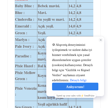
Baby Blue :
Bebek mavisi.
14,2
4,8
Blue :
Mavi.
14,2
4,8
Cinderella :
Su yeşili ve mavi.
14,2
4,8
Emerald :
Açık yeşil.
14,0
4,9
Green :
Yeşil.
14,2
4,8
Marlyn :
Açık yeşil.
14,2
4,8
Pale Ivory :
Açık ela.
14,2
4,8
Koyu yeşil,hafif
Paradise :
14,2
4,8
mavi.
Pixie Hazel :
Bal kahve ,ela.
14,2
4,1
Pixie Mellow
Koyu yeşil.
14,2
4,1
Green :
Kenar kısım
Pixie Venezia
mavimsi,orta
14,2
4,1
:
kısım koyu yeşil.
Yeşil ağırlıklı hafif
Sea Green :
14,2
4,8