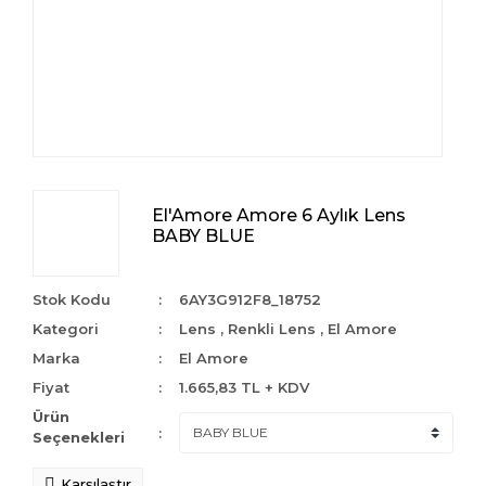
El'Amore Amore 6 Aylık Lens
BABY BLUE
Stok Kodu
6AY3G912F8_18752
Kategori
Lens
,
Renkli Lens
,
El Amore
Marka
El Amore
Fiyat
1.665,83 TL + KDV
Ürün
Seçenekleri
Karşılaştır