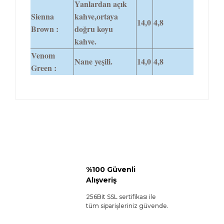
Yanlardan açık
Sienna
kahve,ortaya
14,0
4,8
Brown :
doğru koyu
kahve.
Venom
Nane yeşili.
14,0
4,8
Green :
%100 Güvenli
Alışveriş
256Bit SSL sertifikası ile
tüm siparişleriniz güvende.