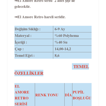
⇒El Amore Retro serisi 2 adet şişe ile
gelecektir.
⇒El Amore Retro hareli seridir.
Değişim Sıklığı :
6-9 Ay
Materyal :
%60 Polyhema
İçeriği :
%40 Su
Çap :
14,00-14,2
Temel Eğri :
8,6
TEMEL
ÖZELLİKLER
EL
AMORE
PUPİL
RENK TONU
DİA
RETRO
BOŞLUĞU
SERİSİ