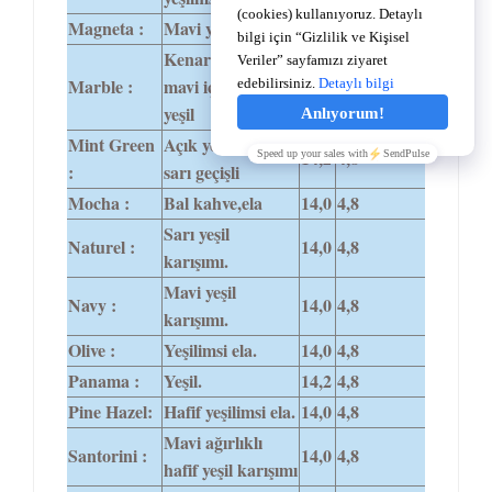
Magneta :
Mavi yeşiltonu.
14,0
4,8
Kenarlardan
Marble :
mavi içe doğru
14,2
4,8
yeşil
Mint Green
Açık yeşil ağırlıklı
14,2
4,8
:
sarı geçişli
Mocha :
Bal kahve,ela
14,0
4,8
Sarı yeşil
Naturel :
14,0
4,8
karışımı.
Mavi yeşil
Navy :
14,0
4,8
karışımı.
Olive :
Yeşilimsi ela.
14,0
4,8
Panama :
Yeşil.
14,2
4,8
Pine Hazel:
Hafif yeşilimsi ela.
14,0
4,8
Mavi ağırlıklı
Santorini :
14,0
4,8
hafif yeşil karışımı