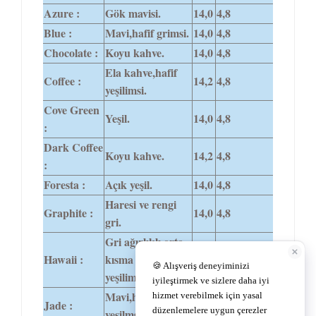
Azure :
Gök mavisi.
14,0
4,8
Blue :
Mavi,hafif grimsi.
14,0
4,8
Chocolate :
Koyu kahve.
14,0
4,8
Ela kahve,hafif
Coffee :
14,2
4,8
yeşilimsi.
Cove Green
Yeşil.
14,0
4,8
:
Dark Coffee
Koyu kahve.
14,2
4,8
:
Foresta :
Açık yeşil.
14,0
4,8
Haresi ve rengi
Graphite :
14,0
4,8
gri.
Gri ağırlıklı orta
Hawaii :
kısma doğru hafif
14,2
4,8
yeşilimsi.
Mavi,hafif
Jade :
14,0
4,8
yeşilmsi.