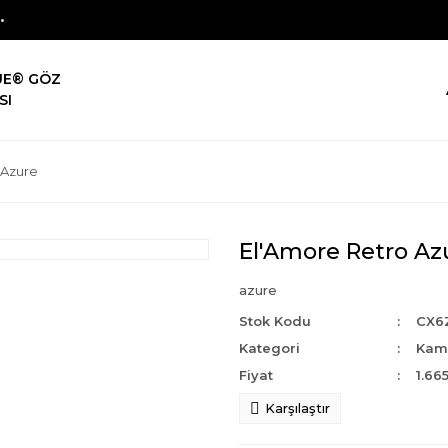
UE® GÖZ
SI
 Azure
El'Amore Retro Az
azure
Stok Kodu
CX6
Kategori
Kamp
Fiyat
1.66
Karşılaştır