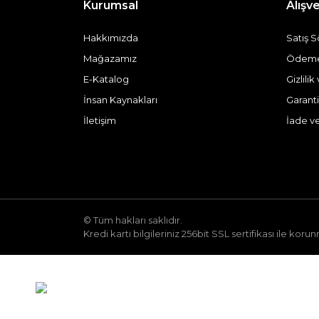
Kurumsal
Alışve
Hakkımızda
Satış 
Mağazamız
Ödeme 
E-Katalog
Gizlili
İnsan Kaynakları
Garanti
İletişim
İade v
© Tüm hakları saklıdır.
Kredi kartı bilgileriniz 256bit SSL sertifikası ile koru