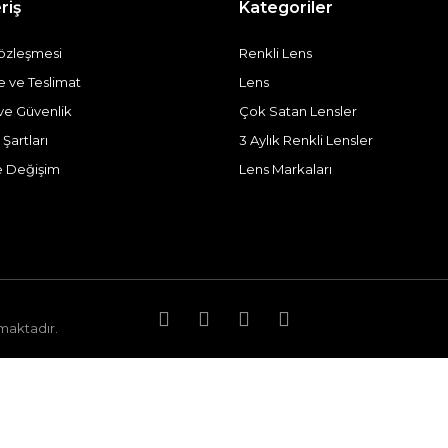
riş
Kategoriler
Sözleşmesi
Renkli Lens
ve Teslimat
Lens
k ve Güvenlik
Çok Satan Lensler
 Şartları
3 Aylık Renkli Lensler
e Değişim
Lens Markaları
nmaktadır.