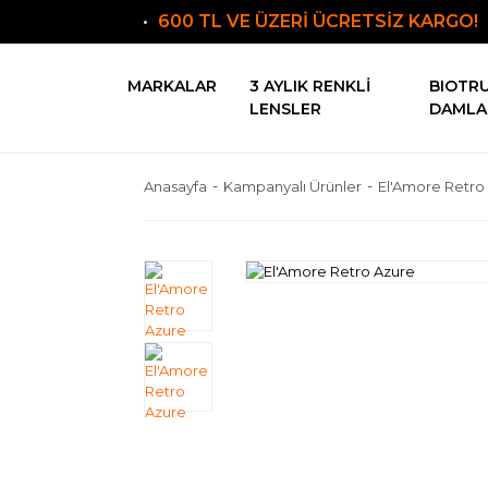
600 TL VE ÜZERİ ÜCRETSİZ KARGO!
MARKALAR
3 AYLIK RENKLI
BIOTR
LENSLER
DAMLA
Anasayfa
Kampanyalı Ürünler
El'Amore Retro