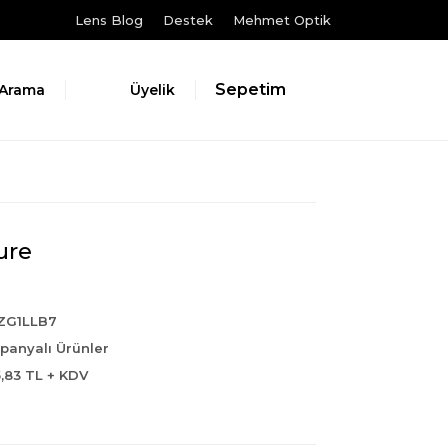
Lens Blog
Destek
Mehmet Optik
Sepetim
Arama
Üyelik
ure
ZG1LLB7
anyalı Ürünler
5,83 TL + KDV