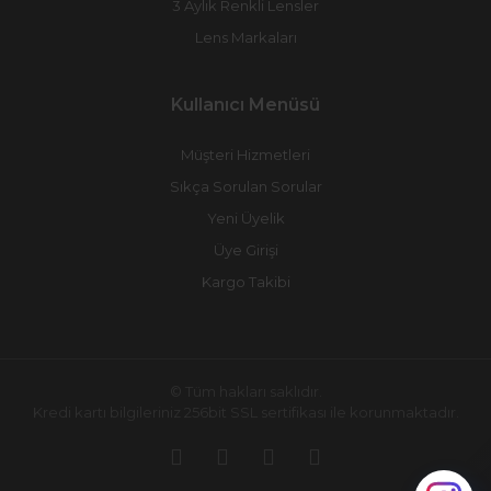
3 Aylık Renkli Lensler
Lens Markaları
Kullanıcı Menüsü
Müşteri Hizmetleri
Sıkça Sorulan Sorular
Yeni Üyelik
Üye Girişi
Kargo Takibi
© Tüm hakları saklıdır.
Kredi kartı bilgileriniz 256bit SSL sertifikası ile korunmaktadır.