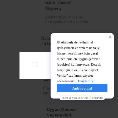
%100 Güvenli
Alışveriş
256Bit SSL sertifikası ile
tüm siparişleriniz güvende.
Ücretsiz Kargo
Fırsatı!
1000 TL ve üzeri siparişlerinizde
ücretsiz kargo!
%100 Orijinal Ürün
Garantisi
Ürünlerimiz %100 orijinal olup
faturanız ile birlikte gönderilir.
Uygun Ödeme
Seçenekleri