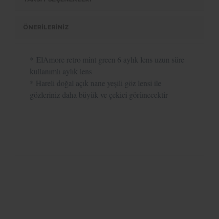
ÖNERİLERİNİZ
*
ElAmore retro mint green 6 aylık lens uzun süre
kullanımlı aylık lens
* H
areli doğal açık nane yeşili göz lensi ile
gözleriniz daha büyük ve çekici görünecektir