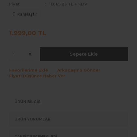
Fiyat
1.665,83 TL + KDV
Medeo
Karşılaştır
Bollena
1.999,00 TL
Hypnose
Fx Eyes
Sepete Ekle
La Rena Premium
Favorilerime Ekle
Arkadaşına Gönder
Arcobaleno
Fiyatı Düşünce Haber Ver
Lezza
Noor
ÜRÜN BİLGİSİ
Scarlett Johnsson
ÜRÜN YORUMLARI
TAKSİT SEÇENEKLERİ