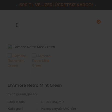
600 TL VE ÜZERİ ÜCRETSİZ KARGO!
Geri Dön
Markalar
0
Victoria
Armeda
Lazord
Lorans
Le Reve
Nk
El'Amore Retro Mint Green
Labella
mint green,green
El Amore
Stok Kodu
RF9EFR5QMR
Kategori
Kampanyalı Ürünler
Iconic