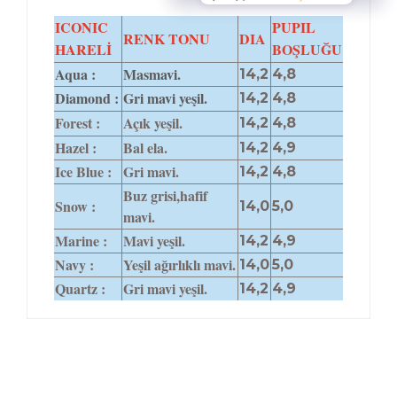
ICONIC
PUPIL
RENK TONU
DIA
HARELİ
BOŞLUĞU
Aqua :
Masmavi.
14,2
4,8
Diamond :
Gri mavi yeşil.
14,2
4,8
Forest :
Açık yeşil.
14,2
4,8
Hazel :
Bal ela.
14,2
4,9
Ice Blue :
Gri mavi.
14,2
4,8
Buz grisi,hafif
Snow :
14,0
5,0
mavi.
Marine :
Mavi yeşil.
14,2
4,9
Navy :
Yeşil ağırlıklı mavi.
14,0
5,0
Quartz :
Gri mavi yeşil.
14,2
4,9