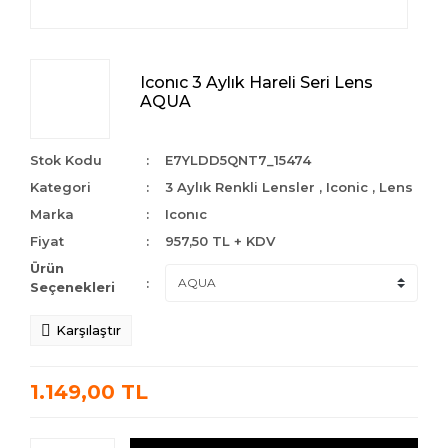
Iconıc 3 Aylık Hareli Seri Lens
AQUA
Stok Kodu
E7YLDD5QNT7_15474
Kategori
3 Aylık Renkli Lensler
,
Iconic
,
Lens
Marka
Iconıc
Fiyat
957,50 TL + KDV
Ürün
Seçenekleri
Karşılaştır
1.149,00 TL