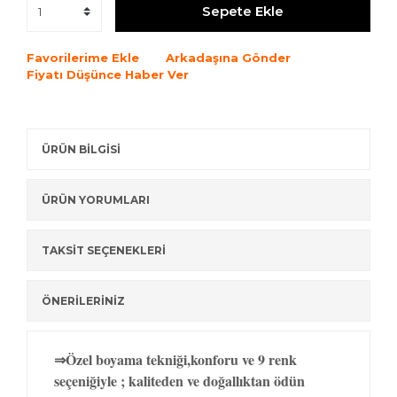
Sepete Ekle
Favorilerime Ekle
Arkadaşına Gönder
Fiyatı Düşünce Haber Ver
ÜRÜN BİLGİSİ
ÜRÜN YORUMLARI
TAKSİT SEÇENEKLERİ
ÖNERİLERİNİZ
⇒Özel boyama tekniği,konforu ve 9 renk
seçeniğiyle ; kaliteden ve doğallıktan ödün