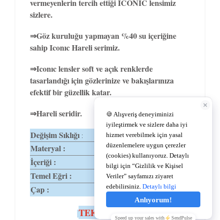
vermeyenlerin tercih ettiği ICONIC lensimiz
sizlere.
⇒Göz kuruluğu yapmayan %40 su içeriğine
sahip Iconıc Hareli serimiz.
⇒Iconıc lensler soft ve açık renklerde
tasarlandığı için gözlerinize ve bakışlarınıza
efektif bir güzellik katar.
⇒Hareli seridir.
Değişim Sıklığı
1-3 Ay
:
Materyal :
%60 Polyhema
İçeriği :
%40 Su
Temel Eğri :
8,6
Çap :
14,2
TEKNİK ÖZELLİKLER