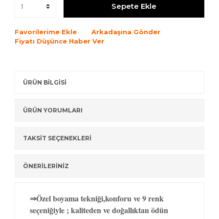
Sepete Ekle
Favorilerime Ekle
Arkadaşına Gönder
Fiyatı Düşünce Haber Ver
ÜRÜN BİLGİSİ
ÜRÜN YORUMLARI
TAKSİT SEÇENEKLERİ
ÖNERİLERİNİZ
⇒Özel boyama tekniği,konforu ve 9 renk
seçeniğiyle ; kaliteden ve doğallıktan ödün