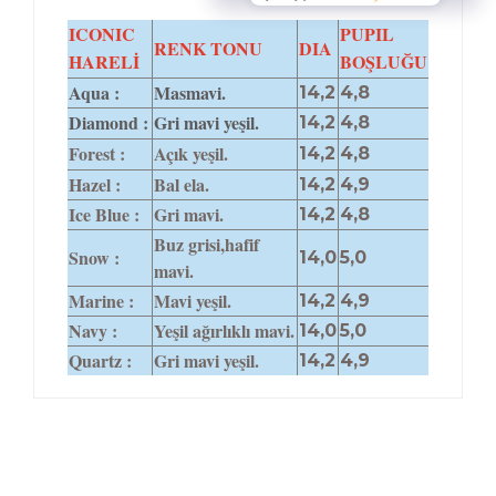
ICONIC
PUPIL
RENK TONU
DIA
HARELİ
BOŞLUĞU
Aqua :
Masmavi.
14,2
4,8
Diamond :
Gri mavi yeşil.
14,2
4,8
Forest :
Açık yeşil.
14,2
4,8
Hazel :
Bal ela.
14,2
4,9
Ice Blue :
Gri mavi.
14,2
4,8
Buz grisi,hafif
Snow :
14,0
5,0
mavi.
Marine :
Mavi yeşil.
14,2
4,9
Navy :
Yeşil ağırlıklı mavi.
14,0
5,0
Quartz :
Gri mavi yeşil.
14,2
4,9