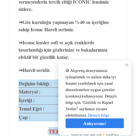
vermeyenlerin tercih ettiği ICONIC lensimiz
sizlere.
⇒Göz kuruluğu yapmayan %40 su içeriğine
sahip Iconıc Hareli serimiz.
⇒Iconıc lensler soft ve açık renklerde
tasarlandığı için gözlerinize ve bakışlarınıza
efektif bir güzellik katar.
⇒Hareli seridir.
Değişim Sıklığı
1-3 Ay
:
Materyal :
%60 Polyhema
İçeriği :
%40 Su
Temel Eğri :
8,6
Çap :
14,2
TEKNİK ÖZELLİKLER