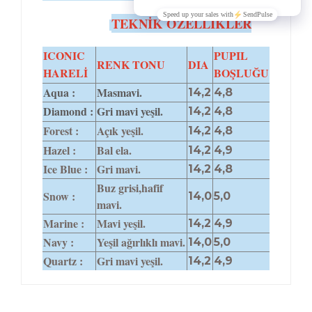
TEKNİK ÖZELLİKLER
ICONIC
PUPIL
RENK TONU
DIA
HARELİ
BOŞLUĞU
Aqua :
Masmavi.
14,2
4,8
Diamond :
Gri mavi yeşil.
14,2
4,8
Forest :
Açık yeşil.
14,2
4,8
Hazel :
Bal ela.
14,2
4,9
Ice Blue :
Gri mavi.
14,2
4,8
Buz grisi,hafif
Snow :
14,0
5,0
mavi.
Marine :
Mavi yeşil.
14,2
4,9
Navy :
Yeşil ağırlıklı mavi.
14,0
5,0
Quartz :
Gri mavi yeşil.
14,2
4,9