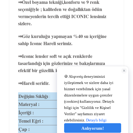
⇒Özel boyama tekniği,konforu ve 9 renk
seçeniğiyle ; kaliteden ve doğallıktan ödün
vermeyenlerin tercih ettiği ICONIC lensimiz
sizlere.
⇒Göz kuruluğu yapmayan %40 su içeriğine
sahip Iconıc Hareli serimiz.
⇒Iconıc lensler soft ve açık renklerde
tasarlandığı için gözlerinize ve bakışlarınıza
efektif bir güzellik katar.
⇒Hareli seridir.
Değişim Sıklığı
1-3 Ay
:
Materyal :
%60 Polyhema
İçeriği :
%40 Su
Temel Eğri :
8,6
Çap :
14,2