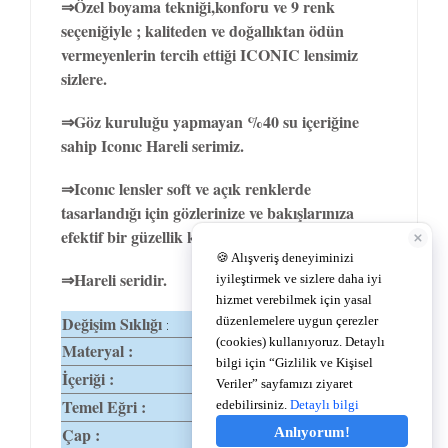
⇒Özel boyama tekniği,konforu ve 9 renk
seçeniğiyle ; kaliteden ve doğallıktan ödün
vermeyenlerin tercih ettiği ICONIC lensimiz
sizlere.
⇒Göz kuruluğu yapmayan %40 su içeriğine
sahip Iconıc Hareli serimiz.
⇒Iconıc lensler soft ve açık renklerde
tasarlandığı için gözlerinize ve bakışlarınıza
efektif bir güzellik katar.
⇒Hareli seridir.
Değişim Sıklığı
1-3 Ay
:
Materyal :
%60 Polyhema
İçeriği :
%40 Su
Temel Eğri :
8,6
Çap :
14,2