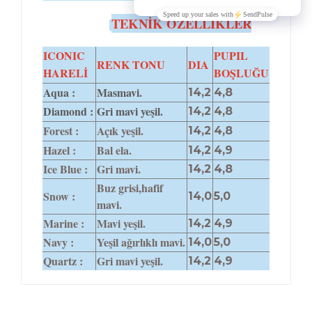
TEKNİK ÖZELLİKLER
ICONIC
PUPIL
RENK TONU
DIA
HARELİ
BOŞLUĞU
Aqua :
Masmavi.
14,2
4,8
Diamond :
Gri mavi yeşil.
14,2
4,8
Forest :
Açık yeşil.
14,2
4,8
Hazel :
Bal ela.
14,2
4,9
Ice Blue :
Gri mavi.
14,2
4,8
Buz grisi,hafif
Snow :
14,0
5,0
mavi.
Marine :
Mavi yeşil.
14,2
4,9
Navy :
Yeşil ağırlıklı mavi.
14,0
5,0
Quartz :
Gri mavi yeşil.
14,2
4,9