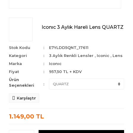
Iconıc 3 Aylık Hareli Lens QUARTZ
Stok Kodu
E7YLDD5QNT_17611
Kategori
3 Aylık Renkli Lensler
,
Iconic
,
Lens
Marka
Iconıc
Fiyat
957,50 TL + KDV
Ürün
Seçenekleri
Karşılaştır
1.149,00 TL