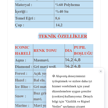
Materyal :
%60 Polyhema
İçeriği :
%40 Su
Temel Eğri :
8,6
Çap :
14,2
TEKNİK ÖZELLİKLER
ICONIC
PUPIL
RENK TONU
DIA
HARELİ
BOŞLUĞU
Aqua :
Masmavi.
14,2
4,8
Diamond :
Gri mavi yeşil.
14,2
4,8
Forest :
Açık yeşil.
14,2
4,8
Hazel :
Bal ela.
14,2
4,9
Ice Blue :
Gri mavi.
14,2
4,8
Buz grisi,hafif
Snow :
14,0
5,0
mavi.
Marine :
Mavi yeşil.
14,2
4,9