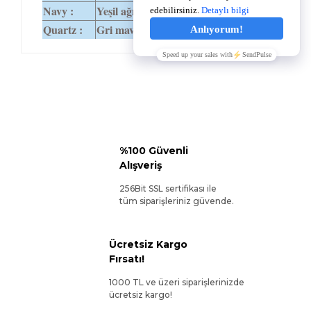
Navy :
Yeşil ağırlıklı mavi.
14,0
5,0
Quartz :
Gri mavi yeşil.
14,2
4,9
%100 Güvenli
Alışveriş
256Bit SSL sertifikası ile
tüm siparişleriniz güvende.
Ücretsiz Kargo
Fırsatı!
1000 TL ve üzeri siparişlerinizde
ücretsiz kargo!