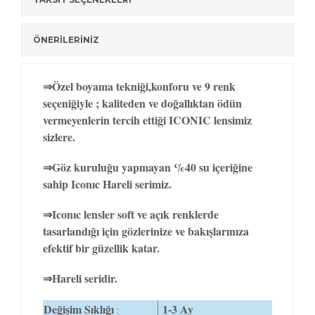
ÖNERİLERİNİZ
⇒Özel boyama tekniği,konforu ve 9 renk
seçeniğiyle ; kaliteden ve doğallıktan ödün
vermeyenlerin tercih ettiği ICONIC lensimiz
sizlere.
⇒Göz kuruluğu yapmayan %40 su içeriğine
sahip Iconıc Hareli serimiz.
⇒Iconıc lensler soft ve açık renklerde
tasarlandığı için gözlerinize ve bakışlarınıza
efektif bir güzellik katar.
⇒Hareli seridir.
Değişim Sıklığı
1-3 Ay
: