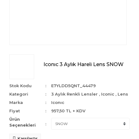
Iconıc 3 Aylık Hareli Lens SNOW
Stok Kodu
E7YLDD5QNT_44479
Kategori
3 Aylık Renkli Lensler
,
Iconic
,
Lens
Marka
Iconıc
Fiyat
957,50 TL + KDV
Ürün
Seçenekleri
Karşılaştır