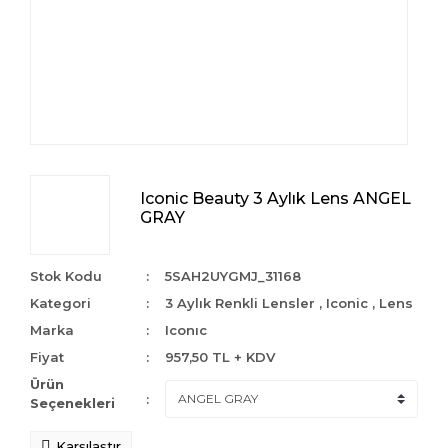
Iconic Beauty 3 Aylık Lens ANGEL
GRAY
Stok Kodu
5SAH2UYGMJ_31168
Kategori
3 Aylık Renkli Lensler
,
Iconic
,
Lens
Marka
Iconıc
Fiyat
957,50 TL + KDV
Ürün
Seçenekleri
Karşılaştır