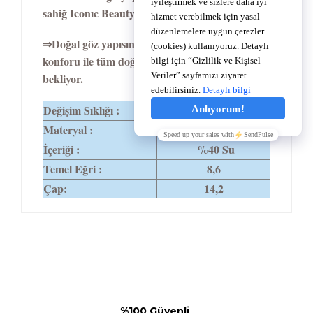
sahiğ Iconıc Beauty Serisi.
⇒Doğal göz yapısına sahip renkleri,inceliği ve
konforu ile tüm doğallıyla kullanıcılarını
bekliyor.
Değişim Sıklığı :
1-3Ay
Materyal :
%60 Polyhema
İçeriği :
%40 Su
Temel Eğri :
8,6
Çap:
14,2
%100 Güvenli