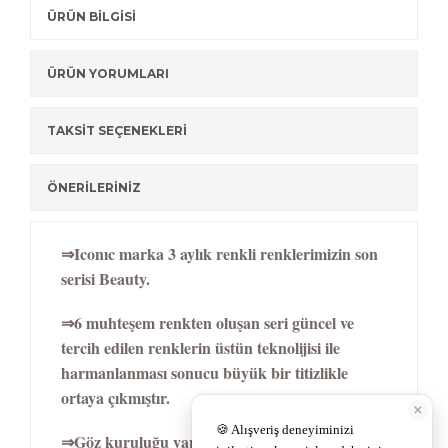
ÜRÜN BİLGİSİ
ÜRÜN YORUMLARI
TAKSİT SEÇENEKLERİ
ÖNERİLERİNİZ
⇒Iconıc marka 3 aylık renkli renklerimizin son
serisi Beauty.
⇒6 muhteşem renkten oluşan seri güncel ve
tercih edilen renklerin üstün teknolijisi ile
harmanlanması sonucu büyük bir titizlikle
ortaya çıkmıştır.
⇒Göz kuruluğu yapmayan %40 su içeriğine