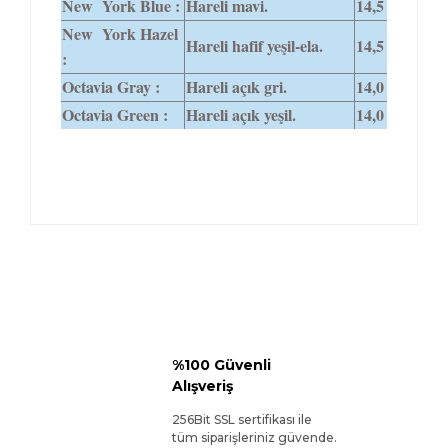
New York Blue :
Hareli mavi.
14,5
New York Hazel
Hareli hafif yeşil-ela.
14,5
:
Octavia Gray :
Hareli açık gri.
14,0
Octavia Green :
Hareli açık yeşil.
14,0
%100 Güvenli
Alışveriş
256Bit SSL sertifikası ile
tüm siparişleriniz güvende.