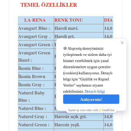
TEMEL ÖZELLİKLER
LA RENA
RENK TONU
DIA
Avangart Blue :
Hareli mavi.
14,0
Avangart Gray .
Hareli gri.
14,0
Avangart Green :
Hareli yeşil.
14,0
Avangart Green
Hareli bal-ela.
14,0
Hazel :
İkonia Blue :
Hareli mavi.
14,0
İkonia Brown
Hareli kahve-ela.
14,0
İkonia Gray :
Hareli gri.
14,0
Naturel Baby
Haresiz doğal mavi.
14,0
Blue :
Naturel Blue :
Haresiz mavi.
14,0
Naturel Gray :
Haresiz açık gri.
14,0
Naturel Green :
Haresiz yeşil.
14,0