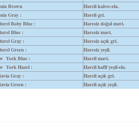
onia Brown
Hareli kahve-ela.
nia Gray :
Hareli gri.
urel Baby Blue :
Haresiz doğal mavi.
urel Blue :
Haresiz mavi.
urel Gray :
Haresiz açık gri.
urel Green :
Haresiz yeşil.
w York Blue :
Hareli mavi.
w York Hazel :
Hareli hafif yeşil-ela.
avia Gray :
Hareli açık gri.
avia Green :
Hareli açık yeşil.