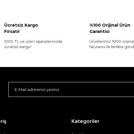
Ücretsiz Kargo
%100 Orijinal Ürün
Fırsatı!
Garantisi
1000 TL ve üzeri siparişlerinizde
Ürünlerimiz %100 orijina
ücretsiz kargo!
faturanız ile birlikte gönde
riş
Kategoriler