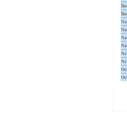
İk
İko
Nat
Nat
Nat
Nat
Ne
Ne
Oct
Oct