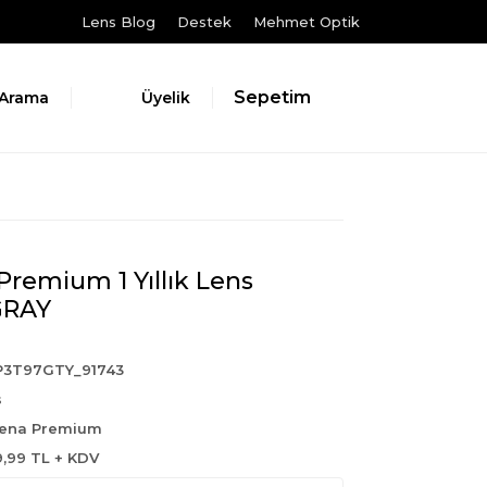
Lens Blog
Destek
Mehmet Optik
Sepetim
Arama
Üyelik
Premium 1 Yıllık Lens
GRAY
P3T97GTY_91743
s
Rena Premium
9,99 TL + KDV