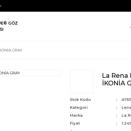
UE® GÖZ
SI
 İKONİA GRAY
La Rena 
İKONİA 
Stok Kodu
A7E
Kategori
Len
Marka
La 
Fiyat
1.24