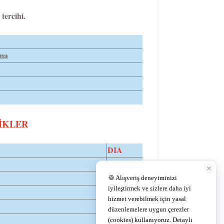
tercihi.
ma
İKLER
DIA
14,0
14,0
14,0
14,0
14,0