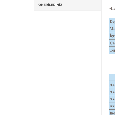
ÖNERİLERİNİZ
•La
Değ
Mat
İçe
Ça
Tem
Av
Av
Av
Av
İko