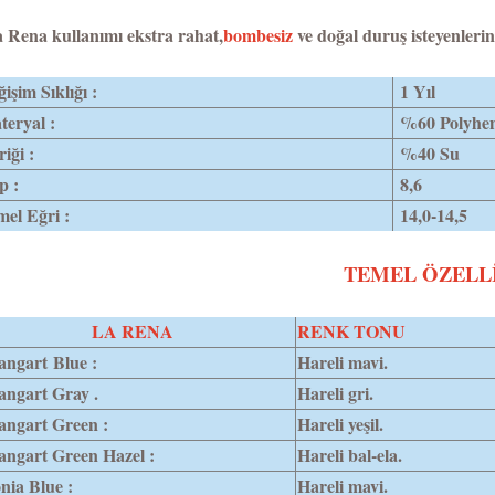
 Rena kullanımı ekstra rahat,
bombesiz
ve doğal duruş isteyenlerin 
işim Sıklığı :
1 Yıl
eryal :
%60 Polyhe
riği :
%40 Su
p :
8,6
el Eğri :
14,0-14,5
TEMEL ÖZELL
LA RENA
RENK TONU
angart Blue :
Hareli mavi.
angart Gray .
Hareli gri.
angart Green :
Hareli yeşil.
angart Green Hazel :
Hareli bal-ela.
nia Blue :
Hareli mavi.