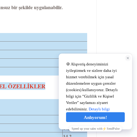
nsuz bir şekilde uygulanabilir.
EL ÖZELLİKLER
DIA
14,2
14,2
14,2