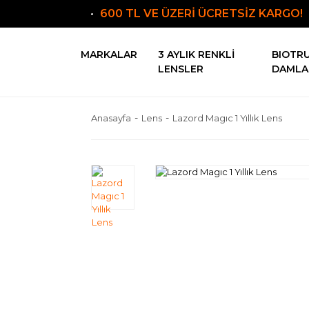
600 TL VE ÜZERİ ÜCRETSİZ KARGO!
MARKALAR
3 AYLIK RENKLI
BIOTR
LENSLER
DAMLA
Anasayfa
Lens
Lazord Magıc 1 Yıllık Lens