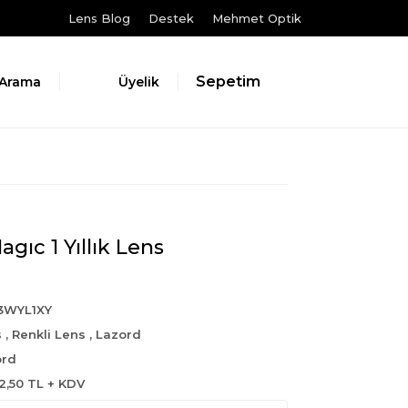
Lens Blog
Destek
Mehmet Optik
Sepetim
Arama
Üyelik
gıc 1 Yıllık Lens
3WYL1XY
s
,
Renkli Lens
,
Lazord
ord
2,50 TL + KDV