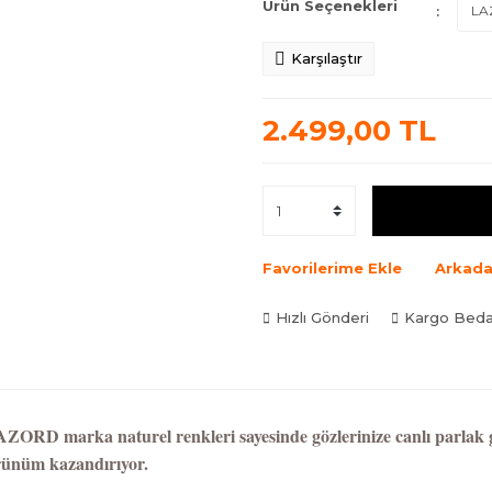
Ürün Seçenekleri
Karşılaştır
2.499,00 TL
Favorilerime Ekle
Arkada
Hızlı Gönderi
Kargo Bed
ZORD marka naturel renkleri sayesinde gözlerinize canlı parlak gör
ünüm kazandırıyor.