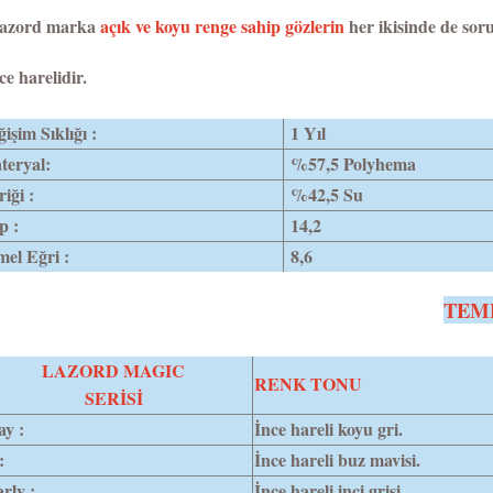
azord marka
açık ve koyu renge sahip gözlerin
her ikisinde de soru
ce harelidir.
işim Sıklığı :
1 Yıl
teryal:
%57,5 Polyhema
riği :
%42,5 Su
p :
14,2
el Eğri :
8,6
TEM
LAZORD MAGIC
RENK TONU
SERİSİ
y :
İnce hareli koyu gri.
:
İnce hareli buz mavisi.
rly :
İnce hareli inci grisi.