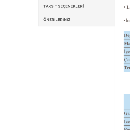
•
L
TAKSİT SEÇENEKLERİ
•İn
ÖNERİLERİNİZ
Değ
Ma
İçe
Ça
Tem
Gra
Ice
Pea