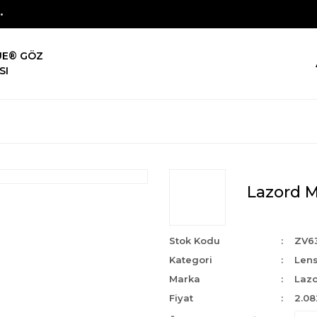
UE® GÖZ
SI
Lazord Ma
Stok Kodu
ZV6
Kategori
Len
Marka
Laz
Fiyat
2.08