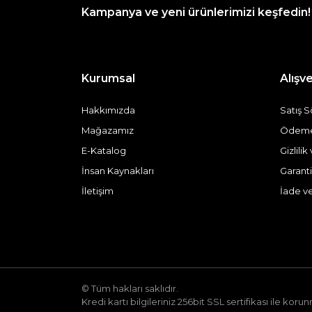
Kampanya ve yeni ürünlerimizi keşfedin!
Kurumsal
Alışve
Hakkımızda
Satış 
Mağazamız
Ödeme 
E-Katalog
Gizlili
İnsan Kaynakları
Garanti
İletişim
İade v
© Tüm hakları saklıdır.
Kredi kartı bilgileriniz 256bit SSL sertifikası ile koru