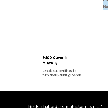
Haz
%100 Güvenli
Alışveriş
256Bit SSL sertifikası ile
tüm siparişleriniz güvende.
Bizden haberdar olmak ister misiniz ?