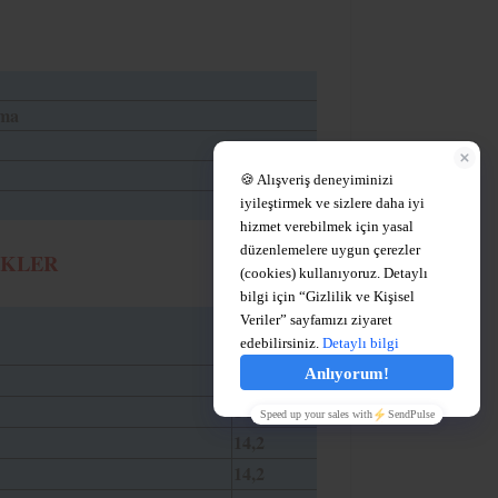
ma
İKLER
DIA
14,2
14,2
14,2
14,2