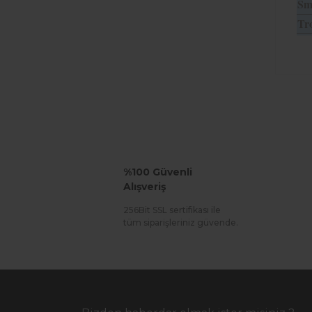
Sm
Tro
%100 Güvenli
Alışveriş
256Bit SSL sertifikası ile
tüm siparişleriniz güvende.