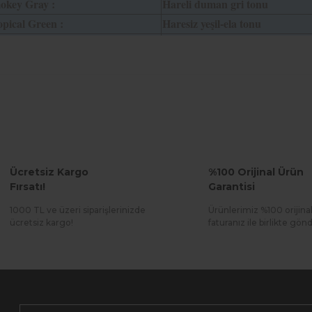
okey Gray :
Hareli duman gri tonu
pical Green :
Haresiz yeşil-ela tonu
Ücretsiz Kargo
%100 Orijinal Ürün
Fırsatı!
Garantisi
1000 TL ve üzeri siparişlerinizde
Ürünlerimiz %100 orijina
ücretsiz kargo!
faturanız ile birlikte gönde