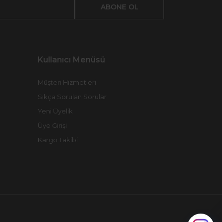
ABONE OL
Kullanıcı Menüsü
Müşteri Hizmetleri
Sıkça Sorulan Sorular
Yeni Üyelik
Üye Girişi
Kargo Takibi