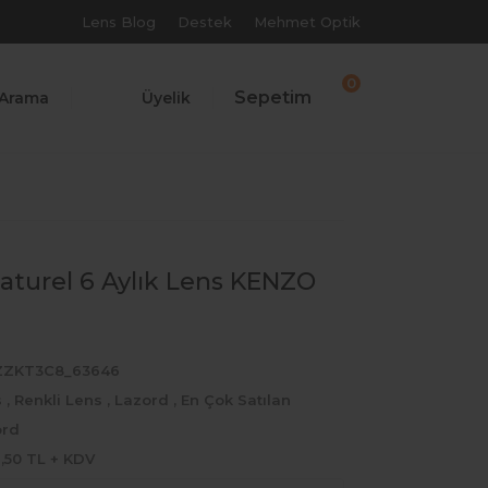
Lens Blog
Destek
Mehmet Optik
0
Sepetim
Arama
Üyelik
aturel 6 Aylık Lens KENZO
ZZKT3C8_63646
s
,
Renkli Lens
,
Lazord
,
En Çok Satılan
ord
2,50 TL + KDV