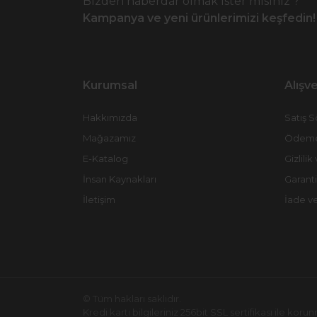
Bizden haberdar olmak ister misiniz ?
Kampanya ve yeni ürünlerimizi keşfedin!
Kurumsal
Alışve
Hakkımızda
Satış 
Mağazamız
Ödeme 
E-Katalog
Gizlili
İnsan Kaynakları
Garanti
İletişim
İade v
© Tüm hakları saklıdır.
Kredi kartı bilgileriniz 256bit SSL sertifikası ile koru