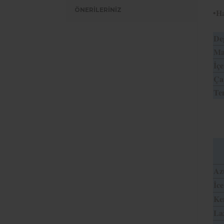
ÖNERİLERİNİZ
•Ha
Değ
Mat
İçe
Ça
Tem
Az
İce
Ke
La