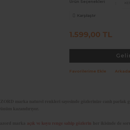
Ürün Seçenekleri
Karşılaştır
1.599,00 TL
Geli
Favorilerime Ekle
Arkada
ORD marka naturel renkleri sayesinde gözlerinize canlı parlak görü
ünüm kazandırıyor.
azord marka
açık ve koyu renge sahip gözlerin
her ikisinde de sor