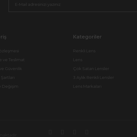
riş
Kategoriler
Sözleşmesi
Renkli Lens
ve Teslimat
Lens
k ve Güvenlik
Çok Satan Lensler
 Şartları
3 Aylık Renkli Lensler
e Değişim
Lens Markaları
nmaktadır.