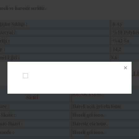
reli ve haresiz seridir.
işim Sıklığı :
6 Ay
eryal :
%58 Polyhe
riği :
%42 Su
p :
14,2
el Eğri :
8,6
TEMEL ÖZELL
LAZORD NATUREL
RENK TONU
SERİ
ure :
Hareli açık gri-ela tonu
 Skate :
Hareli gri tonu.
nzo Hazel :
Haresiz ela tonu.
zorde :
Hareli gri tonu.