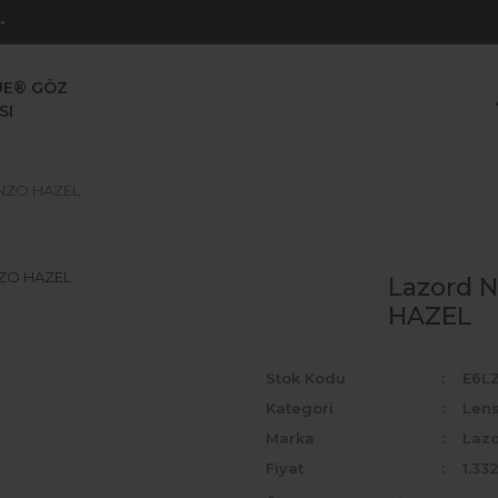
UE® GÖZ
SI
KENZO HAZEL
Lazord N
HAZEL
Stok Kodu
E6L
Kategori
Len
Marka
Laz
Fiyat
1.33