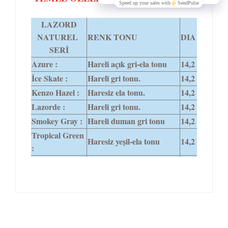
LAZORD
NATUREL
RENK TONU
DIA
SERİ
Azure :
Hareli açık gri-ela tonu
14,2
İce Skate :
Hareli gri tonu.
14,2
Kenzo Hazel :
Haresiz ela tonu.
14,2
Lazorde :
Hareli gri tonu.
14,2
Smokey Gray :
Hareli duman gri tonu
14,2
Tropical Green
Haresiz yeşil-ela tonu
14,2
: