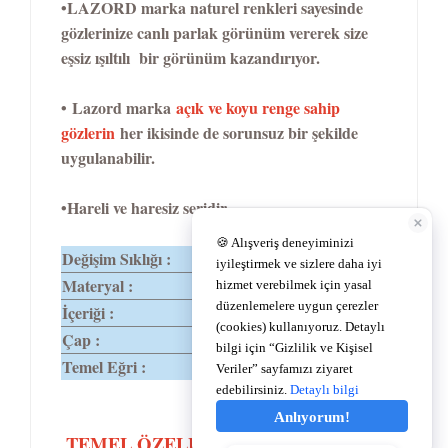
•
LAZORD marka naturel renkleri sayesinde
gözlerinize canlı parlak görünüm vererek size
eşsiz ışıltılı bir görünüm kazandırıyor.
•
Lazord marka
açık ve koyu renge sahip
gözlerin
her ikisinde de sorunsuz bir şekilde
uygulanabilir.
•Hareli ve haresiz seridir.
Değişim Sıklığı :
1 Yıl
Materyal :
%58 Polyhema
İçeriği :
%42 Su
Çap :
14,2
Temel Eğri :
8,6
TEMEL ÖZELLİKLER