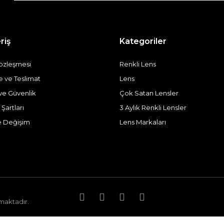
riş
Kategoriler
Sözleşmesi
Renkli Lens
ve Teslimat
Lens
k ve Güvenlik
Çok Satan Lensler
 Şartları
3 Aylık Renkli Lensler
e Değişim
Lens Markaları
nmaktadır.