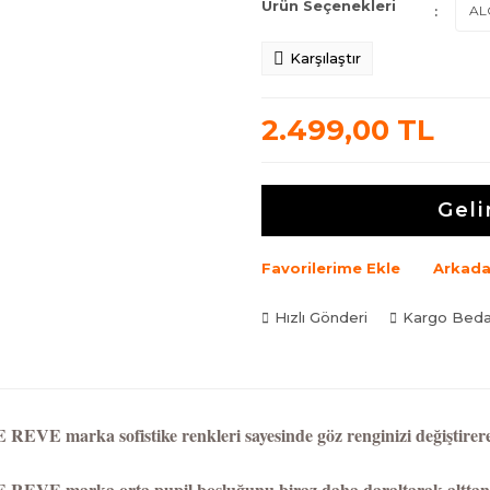
Ürün Seçenekleri
Karşılaştır
2.499,00 TL
Geli
Favorilerime Ekle
Arkada
Hızlı Gönderi
Kargo Bed
 REVE marka sofistike renkleri sayesinde göz renginizi değiştirere
 REVE marka orta pupil boşluğunu biraz daha daraltarak alttan