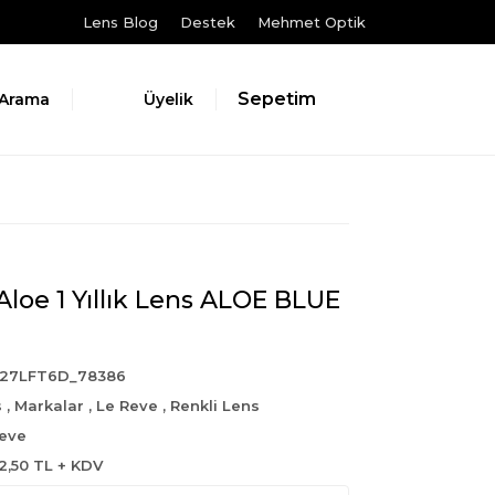
Lens Blog
Destek
Mehmet Optik
Sepetim
Arama
Üyelik
Aloe 1 Yıllık Lens ALOE BLUE
27LFT6D_78386
s
,
Markalar
,
Le Reve
,
Renkli Lens
eve
2,50 TL + KDV