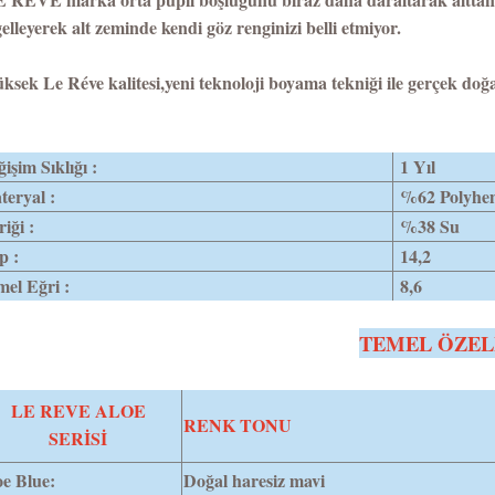
elleyerek alt zeminde kendi göz renginizi belli etmiyor.
ksek Le Réve kalitesi,yeni teknoloji boyama tekniği ile gerçek doğal
işim Sıklığı :
1 Yıl
eryal :
%62 Polyh
riği :
%38 Su
p :
14,2
el Eğri :
8,6
TEMEL ÖZEL
LE REVE ALOE
RENK TONU
SERİSİ
e Blue:
Doğal haresiz mavi