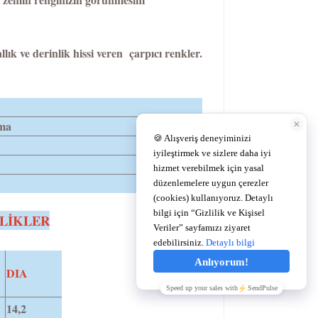
lık ve derinlik hissi veren çarpıcı renkler.
ema
LİKLER
DIA
14,2