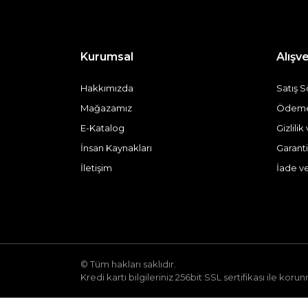
Kurumsal
Alışve
Hakkımızda
Satış 
Mağazamız
Ödeme 
E-Katalog
Gizlili
İnsan Kaynakları
Garanti
İletişim
İade v
© Tüm hakları saklıdır.
Kredi kartı bilgileriniz 256bit SSL sertifikası ile koru