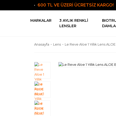
600 TL VE ÜZERİ ÜCRETSİZ KARGO!
MARKALAR
3 AYLIK RENKLI
BIOTR
LENSLER
DAMLA
Anasayfa
Lens
Le Reve Aloe 1 Yıllık Lens ALO