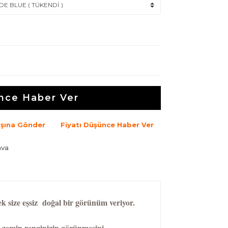
nce Haber Ver
şına Gönder
Fiyatı Düşünce Haber Ver
ava
k size eşsiz doğal bir görünüm veriyor.
 zemin renginizin görünmesini