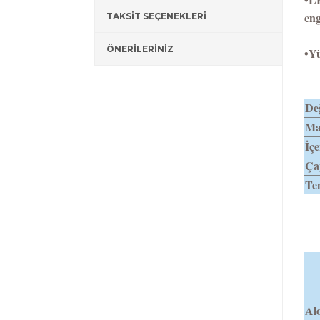
eng
TAKSİT SEÇENEKLERİ
ÖNERİLERİNİZ
•Yü
Değ
Mat
İçe
Ça
Tem
Alo