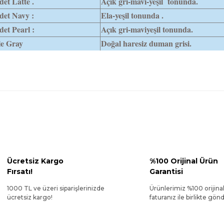
et Latte .
Açık gri-mavi-yeşil tonunda.
det Navy :
Ela-yeşil tonunda .
et Pearl :
Açık gri-maviyeşil tonunda.
le Gray
Doğal haresiz duman grisi.
Ücretsiz Kargo
%100 Orijinal Ürün
Fırsatı!
Garantisi
1000 TL ve üzeri siparişlerinizde
Ürünlerimiz %100 orijina
ücretsiz kargo!
faturanız ile birlikte gönde