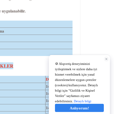
e uygulanabilir.
ma
İKLER
DIA
14,2
14,2
14,2
14,2