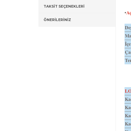
TAKSİT SEÇENEKLERİ
•
Aç
ÖNERİLERİNİZ
Değ
Mat
İçe
Ça
Tem
L
Kad
Ka
Ka
Ka