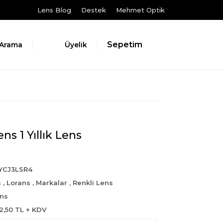
Lens Blog
Destek
Mehmet Optik
Sepetim
Arama
Üyelik
ns 1 Yıllık Lens
YCJ3LSR4
s
,
Lorans
,
Markalar
,
Renkli Lens
ns
2,50 TL + KDV