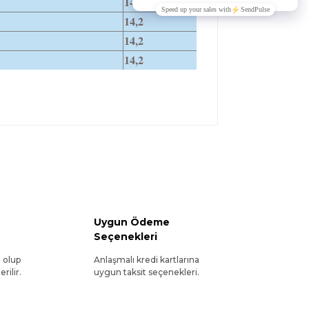
14,2
14,2
14,2
14,2
Uygun Ödeme
Seçenekleri
l olup
Anlaşmalı kredi kartlarına
rilir.
uygun taksit seçenekleri.