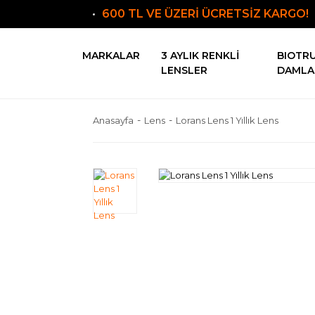
600 TL VE ÜZERİ ÜCRETSİZ KARGO!
MARKALAR
3 AYLIK RENKLI
BIOTR
LENSLER
DAMLA
Anasayfa
Lens
Lorans Lens 1 Yıllık Lens