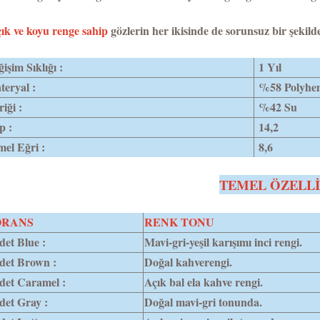
ık ve koyu renge sahip
gözlerin her ikisinde de sorunsuz bir şekild
işim Sıklığı :
1 Yıl
eryal :
%58 Polyhe
riği :
%42 Su
p :
14,2
el Eğri :
8,6
TEMEL ÖZELL
ORANS
RENK TONU
et Blue :
Mavi-gri-yeşil karışımı inci rengi.
det Brown :
Doğal kahverengi.
det Caramel :
Açık bal ela kahve rengi.
det Gray :
Doğal mavi-gri tonunda.