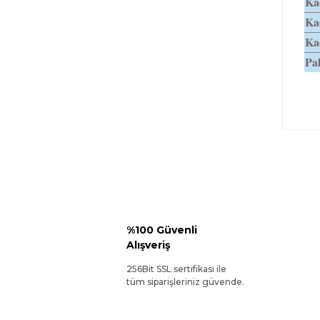
Kad
Ka
Kad
Pa
%100 Güvenli
Alışveriş
256Bit SSL sertifikası ile
tüm siparişleriniz güvende.