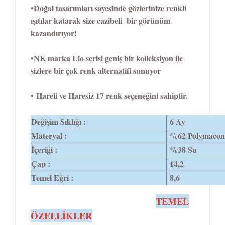
•Doğal tasarımları sayesinde gözlerinize renkli
ışıtılar katarak size cazibeli bir görünüm
kazandırıyor!
•NK marka Lio serisi geniş bir kolleksiyon ile
sizlere bir çok renk alternatifi sunuyor
• Hareli ve Haresiz 17 renk seçeneğini sahiptir.
Değişim Sıklığı :
6 Ay
Materyal :
%62 Polymacon
İçeriği :
%38 Su
Çap :
14,2
Temel Eğri :
8,6
TEMEL
ÖZELLİKLER