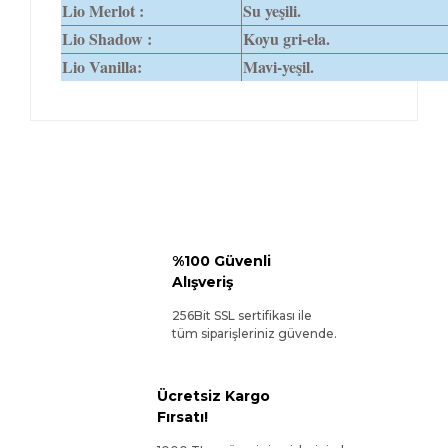
Lio Merlot :
Su yeşili.
Lio Shadow :
Koyu gri-ela.
Lio Vanilla:
Mavi-yeşil.
%100 Güvenli
Alışveriş
256Bit SSL sertifikası ile
tüm siparişleriniz güvende.
Ücretsiz Kargo
Fırsatı!