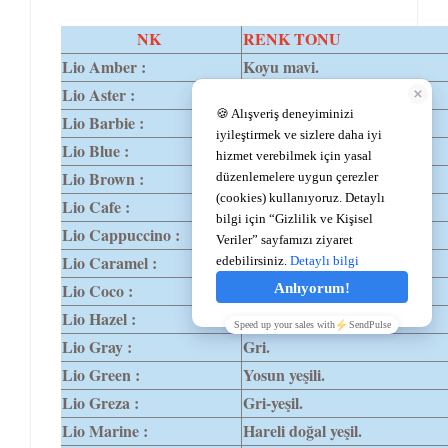
NK
RENK TONU
Lio Amber :
Koyu mavi.
Lio Aster :
Koyu gri.
Lio Barbie :
Açık yeşil.
Lio Blue :
Mavi.
Lio Brown :
Koyu kahverengi.
Lio Cafe :
Açık yeşil'den ela'ya.
Lio Cappuccino :
Kahveden ela'ya.
Lio Caramel :
Açık kahve tonu.
Lio Coco :
Kahverengi.
Lio Hazel :
Ela.
Lio Gray :
Gri.
Lio Green :
Yosun yeşili.
Lio Greza :
Gri-yeşil.
Lio Marine :
Hareli doğal yeşil.