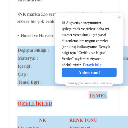
•NK marka Lio serisi geniş bir kolleksiyon ile
sizlere bir çok renk alternatifi sunuyor
• Hareli ve Haresiz 17 renk seçeneğini sahiptir.
Değişim Sıklığı :
1 Yıl
Materyal :
%62 Polymacon
İçeriği :
%38 Su
Çap :
14,2
Temel Eğri :
8,6
TEMEL
ÖZELLİKLER
NK
RENK TONU
Lio Amber :
Koyu mavi.