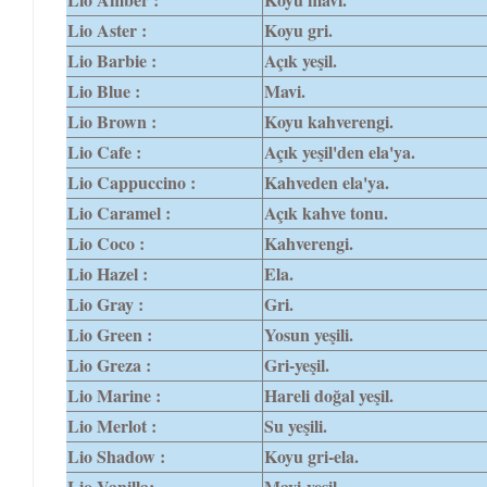
Lio Aster :
Koyu gri.
Lio Barbie :
Açık yeşil.
Lio Blue :
Mavi.
Lio Brown :
Koyu kahverengi.
Lio Cafe :
Açık yeşil'den ela'ya.
Lio Cappuccino :
Kahveden ela'ya.
Lio Caramel :
Açık kahve tonu.
Lio Coco :
Kahverengi.
Lio Hazel :
Ela.
Lio Gray :
Gri.
Lio Green :
Yosun yeşili.
Lio Greza :
Gri-yeşil.
Lio Marine :
Hareli doğal yeşil.
Lio Merlot :
Su yeşili.
Lio Shadow :
Koyu gri-ela.
Lio Vanilla:
Mavi-yeşil.