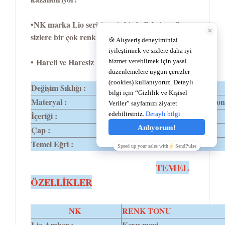
•NK marka Lio serisi geniş bir kolleksiyon ile
sizlere bir çok renk alternatifi sunuyor
• Hareli ve Haresiz 17 renk seçeneğini sahiptir.
Değişim Sıklığı :
1 Yıl
Materyal :
%62 Polymacon
İçeriği :
%38 Su
Çap :
14,2
Temel Eğri :
8,6
TEMEL
ÖZELLİKLER
NK
RENK TONU
Lio Amber :
Koyu mavi.