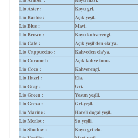
Lio Aster :
Koyu gri.
Lio Barbie :
Açık yeşil.
Lio Blue :
Mavi.
Lio Brown :
Koyu kahverengi.
Lio Cafe :
Açık yeşil'den ela'ya.
Lio Cappuccino :
Kahveden ela'ya.
Lio Caramel :
Açık kahve tonu.
Lio Coco :
Kahverengi.
Lio Hazel :
Ela.
Lio Gray :
Gri.
Lio Green :
Yosun yeşili.
Lio Greza :
Gri-yeşil.
Lio Marine :
Hareli doğal yeşil.
Lio Merlot :
Su yeşili.
Lio Shadow :
Koyu gri-ela.
Lio Vanilla:
Mavi-yeşil.