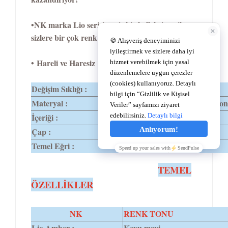
•NK marka Lio serisi geniş bir kolleksiyon ile
sizlere bir çok renk alternatifi sunuyor
• Hareli ve Haresiz 17 renk seçeneğini sahiptir.
Değişim Sıklığı :
6 Ay
Materyal :
%62 Polymacon
İçeriği :
%38 Su
Çap :
14,2
Temel Eğri :
8,6
TEMEL
ÖZELLİKLER
NK
RENK TONU
Lio Amber :
Koyu mavi.