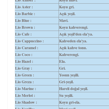
Lio Aster :
Koyu gri.
Lio Barbie :
Açık yeşil.
Lio Blue :
Mavi.
Lio Brown :
Koyu kahverengi.
Lio Cafe :
Açık yeşil'den ela'ya.
Lio Cappuccino :
Kahveden ela'ya.
Lio Caramel :
Açık kahve tonu.
Lio Coco :
Kahverengi.
Lio Hazel :
Ela.
Lio Gray :
Gri.
Lio Green :
Yosun yeşili.
Lio Greza :
Gri-yeşil.
Lio Marine :
Hareli doğal yeşil.
Lio Merlot :
Su yeşili.
Lio Shadow :
Koyu gri-ela.
Lio Vanilla:
Mavi-yeşil.