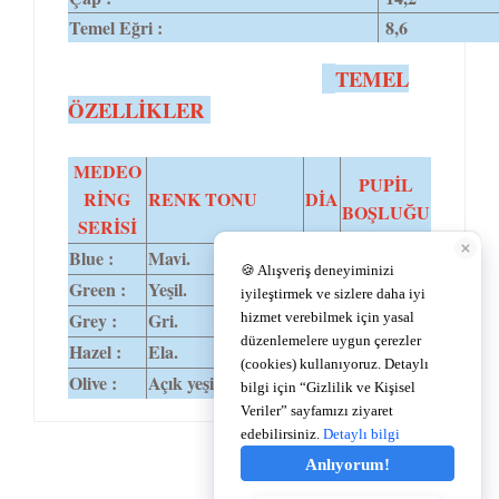
Temel Eğri :
8,6
TEMEL
ÖZELLİKLER
MEDEO
PUPİL
RİNG
RENK TONU
DİA
BOŞLUĞU
SERİSİ
Blue :
Mavi.
14,2
4,9
Green :
Yeşil.
14,2
4,9
Grey :
Gri.
14,2
4,9
Hazel :
Ela.
14,2
4,9
Olive :
Açık yeşil.
14,2
4,9