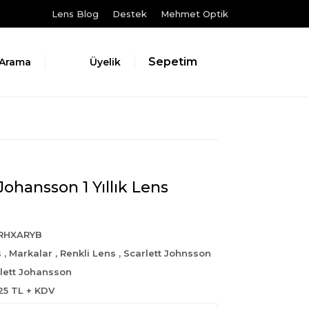
Lens Blog
Destek
Mehmet Optik
Sepetim
Arama
Üyelik
Johansson 1 Yıllık Lens
RHXARYB
s
,
Markalar
,
Renkli Lens
,
Scarlett Johnsson
lett Johansson
25 TL + KDV