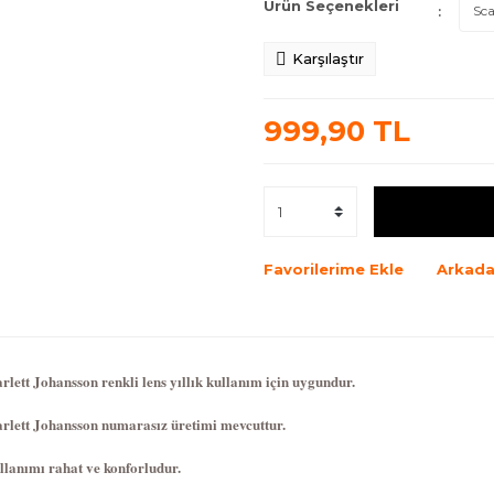
Ürün Seçenekleri
Karşılaştır
999,90 TL
Favorilerime Ekle
Arkada
rlett Johansson renkli lens yıllık kullanım için uygundur.
arlett Johansson numarasız üretimi mevcuttur.
llanımı rahat ve konforludur.