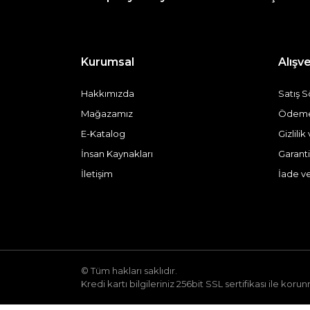
Kurumsal
Alışve
Hakkımızda
Satış 
Mağazamız
Ödeme 
E-Katalog
Gizlili
İnsan Kaynakları
Garanti
İletişim
İade v
© Tüm hakları saklıdır.
Kredi kartı bilgileriniz 256bit SSL sertifikası ile koru