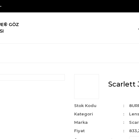
UE® GÖZ
SI
Scarlett 
Stok Kodu
8UR
Kategori
Len
Marka
Scar
Fiyat
833,