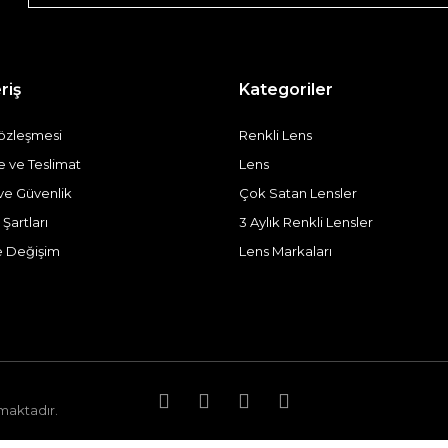
riş
Kategoriler
Sözleşmesi
Renkli Lens
ve Teslimat
Lens
k ve Güvenlik
Çok Satan Lensler
 Şartları
3 Aylık Renkli Lensler
e Değişim
Lens Markaları
nmaktadır.