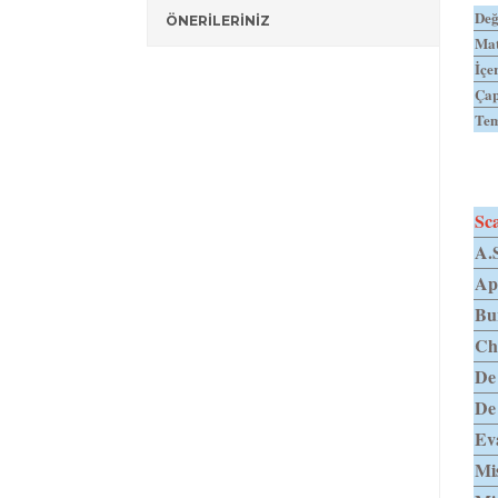
Değ
ÖNERİLERİNİZ
Mat
İçe
Ça
Tem
Sca
A.
Ap
Bu
Ch
De
De
Ev
Mi