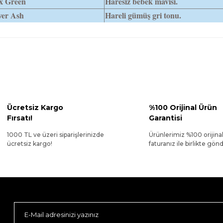
x Green
Haresiz bebek mavisi.
ver Ash
Hareli gümüş gri tonu.
Ücretsiz Kargo
%100 Orijinal Ürün
Fırsatı!
Garantisi
1000 TL ve üzeri siparişlerinizde
Ürünlerimiz %100 orijina
ücretsiz kargo!
faturanız ile birlikte gönde