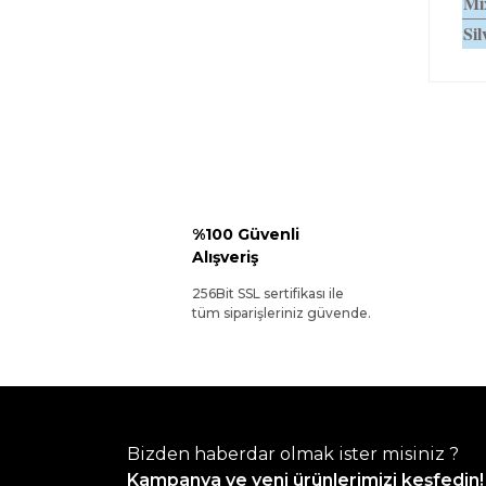
Mi
Sil
%100 Güvenli
Alışveriş
256Bit SSL sertifikası ile
tüm siparişleriniz güvende.
Bizden haberdar olmak ister misiniz ?
Kampanya ve yeni ürünlerimizi keşfedin!