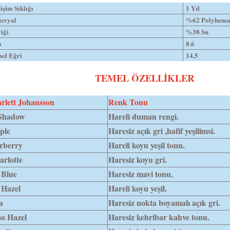
işim Sıklığı
1 Yıl
eryal
%62 Polyhem
riği
%38 Su
p
8.6
el Eğri
14,5
TEMEL ÖZELLİKLER
rlett Johansson
Renk Tonu
Shadow
Hareli duman rengi.
ple
Haresiz açık gri ,hafif yeşilimsi.
rberry
Hareli koyu yeşil tonu.
arlotte
Haresiz koyu gri.
 Blue
Haresiz mavi tonu.
 Hazel
Hareli koyu yeşil.
a
Haresiz nokta boyamalı açık gri.
ss Hazel
Haresiz kehribar kahve tonu.