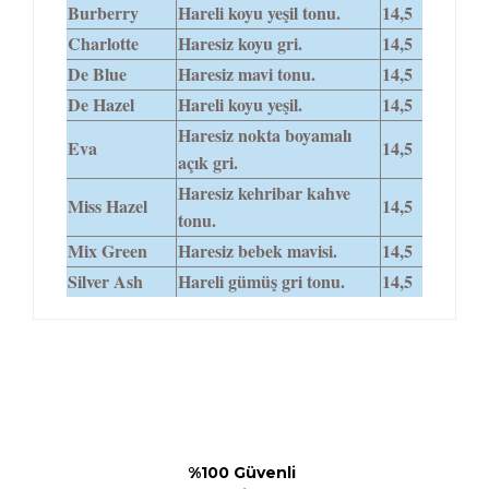
Burberry
Hareli koyu yeşil tonu.
14,5
Charlotte
Haresiz koyu gri.
14,5
De Blue
Haresiz mavi tonu.
14,5
De Hazel
Hareli koyu yeşil.
14,5
Haresiz nokta boyamalı
Eva
14,5
açık gri.
Haresiz kehribar kahve
Miss Hazel
14,5
tonu.
Mix Green
Haresiz bebek mavisi.
14,5
Silver Ash
Hareli gümüş gri tonu.
14,5
%100 Güvenli