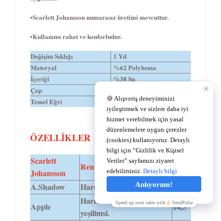
•Scarlett Johansson numarasız üretimi mevcuttur.
•Kullanımı rahat ve konforludur.
Değişim Sıklığı
1 Yıl
Materyal
%62 Polyhema
İçeriği
%38 Su
Çap
8.6
Temel Eğri
14,5
TEMEL
ÖZELLİKLER
Scarlett
Renk Tonu
Dıa
Johansson
A.Shadow
Hareli duman rengi.
14,5
Haresiz açık gri ,hafif
Apple
14,5
yeşilimsi.