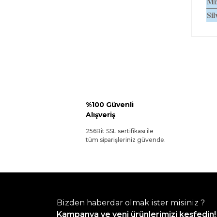
Mi
Sil
%100 Güvenli
Alışveriş
256Bit SSL sertifikası ile
tüm siparişleriniz güvende.
Bizden haberdar olmak ister misiniz ?
Kampanya ve yeni ürünlerimizi keşfedin!