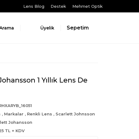
Lens Blog
Destek
Mehmet Optik
Sepetim
Arama
Üyelik
Johansson 1 Yıllık Lens De
RHXARYB_16051
s
,
Markalar
,
Renkli Lens
,
Scarlett Johnsson
lett Johansson
25 TL + KDV