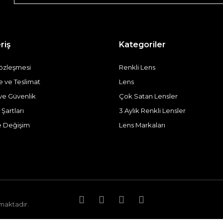
riş
Kategoriler
Sözleşmesi
Renkli Lens
ve Teslimat
Lens
k ve Güvenlik
Çok Satan Lensler
 Şartları
3 Aylık Renkli Lensler
e Değişim
Lens Markaları
nmaktadır.