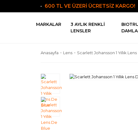
600 TL VE ÜZERİ ÜCRETSİZ KARGO!
MARKALAR
3 AYLIK RENKLI
BIOTR
LENSLER
DAMLA
Anasayfa
Lens
Scarlett Johansson 1 Yıllık Len