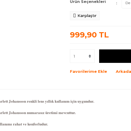
Ürün Seçenekleri
Karşılaştır
999,90 TL
Favorilerime Ekle
Arkada
rlett Johansson renkli lens yıllık kullanım için uygundur.
arlett Johansson numarasız üretimi mevcuttur.
llanımı rahat ve konforludur.