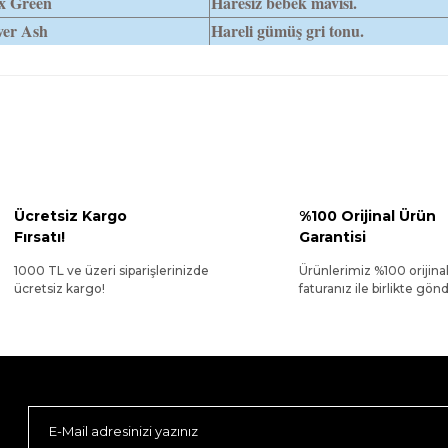
x Green
Haresiz bebek mavisi.
ver Ash
Hareli gümüş gri tonu.
Ücretsiz Kargo
%100 Orijinal Ürün
Fırsatı!
Garantisi
1000 TL ve üzeri siparişlerinizde
Ürünlerimiz %100 orijina
ücretsiz kargo!
faturanız ile birlikte gönde