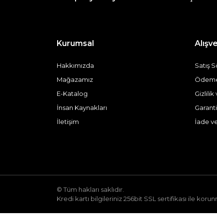
Kurumsal
Alışve
Hakkımızda
Satış 
Mağazamız
Ödeme 
E-Katalog
Gizlili
İnsan Kaynakları
Garanti
İletişim
İade v
© Tüm hakları saklıdır.
Kredi kartı bilgileriniz 256bit SSL sertifikası ile koru