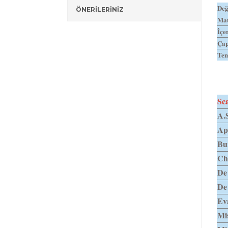
Değ
ÖNERİLERİNİZ
Mat
İçe
Ça
Tem
Sca
A.
Ap
Bu
Ch
De
De
Ev
Mi