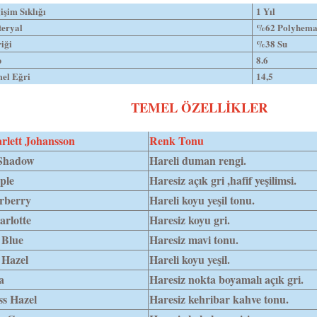
işim Sıklığı
1 Yıl
eryal
%62 Polyhem
riği
%38 Su
p
8.6
el Eğri
14,5
TEMEL ÖZELLİKLER
rlett Johansson
Renk Tonu
Shadow
Hareli duman rengi.
ple
Haresiz açık gri ,hafif yeşilimsi.
rberry
Hareli koyu yeşil tonu.
arlotte
Haresiz koyu gri.
 Blue
Haresiz mavi tonu.
 Hazel
Hareli koyu yeşil.
a
Haresiz nokta boyamalı açık gri.
ss Hazel
Haresiz kehribar kahve tonu.