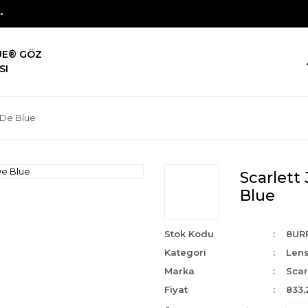
UE® GÖZ
SI
s De Blue
Scarlett 
Blue
Stok Kodu
8UR
Kategori
Len
Marka
Scar
Fiyat
833,