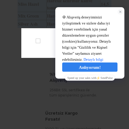
Haresiz kehribar kahve
Miss Hazel
14,5
tonu.
Mix Green
Haresiz bebek mavisi.
14,5
Silver Ash
Hareli gümüş gri tonu.
14,5
%100 Güvenli
Alışveriş
256Bit SSL sertifikası ile
tüm siparişleriniz güvende.
Ücretsiz Kargo
Fırsatı!
1000 TL ve üzeri siparişlerinizde