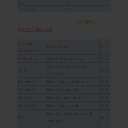
Çap
8.6
Temel Eğri
14,5
TEMEL
ÖZELLİKLER
Scarlett
Renk Tonu
Dıa
Johansson
A.Shadow
Hareli duman rengi.
14,5
Haresiz açık gri ,hafif
Apple
14,5
yeşilimsi.
Burberry
Hareli koyu yeşil tonu.
14,5
Charlotte
Haresiz koyu gri.
14,5
De Blue
Haresiz mavi tonu.
14,5
De Hazel
Hareli koyu yeşil.
14,5
Haresiz nokta boyamalı
Eva
14,5
açık gri.