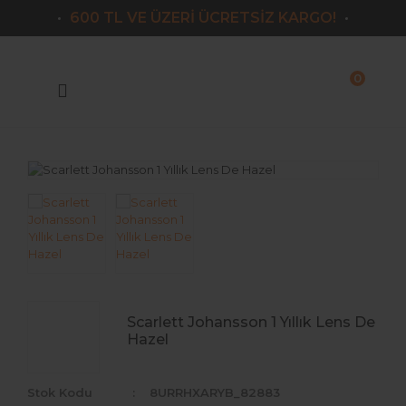
600 TL VE ÜZERİ ÜCRETSİZ KARGO!
Geri Dön
Markalar
0
Victoria
Armeda
Lazord
Lorans
Le Reve
Nk
Scarlett Johansson 1 Yıllık Lens De
Labella
Hazel
El Amore
Stok Kodu
8URRHXARYB_82883
Iconic