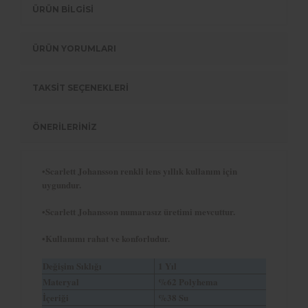
ÜRÜN BİLGİSİ
ÜRÜN YORUMLARI
TAKSİT SEÇENEKLERİ
ÖNERİLERİNİZ
•Scarlett Johansson renkli lens yıllık kullanım için
uygundur.
•Scarlett Johansson numarasız üretimi mevcuttur.
•Kullanımı rahat ve konforludur.
Değişim Sıklığı
1 Yıl
Materyal
%62 Polyhema
İçeriği
%38 Su