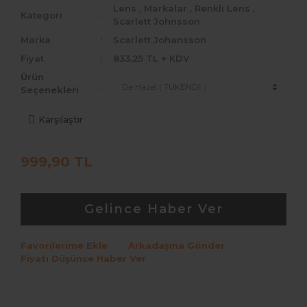
Lens
,
Markalar
,
Renkli Lens
,
Kategori
Scarlett Johnsson
Medeo
Marka
Scarlett Johansson
Bollena
Fiyat
833,25 TL + KDV
Ürün
Hypnose
Seçenekleri
Fx Eyes
Karşılaştır
La Rena Premium
999,90 TL
Arcobaleno
Lezza
Gelince Haber Ver
Noor
Scarlett Johnsson
Favorilerime Ekle
Arkadaşına Gönder
Fiyatı Düşünce Haber Ver