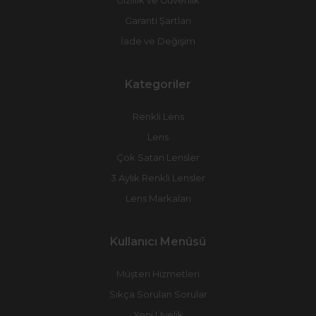
Gizlilik ve Güvenlik
Garanti Şartları
İade ve Değişim
Kategoriler
Renkli Lens
Lens
Çok Satan Lensler
3 Aylık Renkli Lensler
Lens Markaları
Kullanıcı Menüsü
Müşteri Hizmetleri
Sıkça Sorulan Sorular
Yeni Üyelik