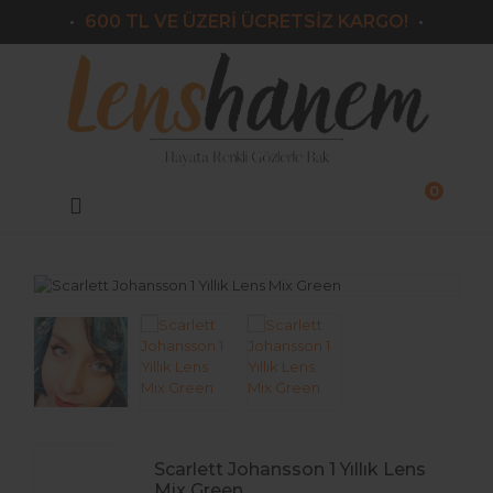
600 TL VE ÜZERİ ÜCRETSİZ KARGO!
Geri Dön
Markalar
Victoria
Armeda
0
Lazord
Lorans
Le Reve
Nk
Labella
El Amore
Scarlett Johansson 1 Yıllık Lens
Iconic
Mix Green