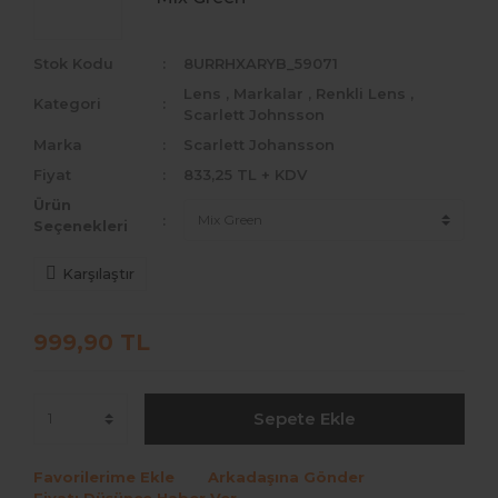
Medeo
Stok Kodu
8URRHXARYB_59071
Bollena
Lens
,
Markalar
,
Renkli Lens
,
Kategori
Scarlett Johnsson
Hypnose
Marka
Scarlett Johansson
Fx Eyes
Fiyat
833,25 TL + KDV
Ürün
La Rena Premium
Seçenekleri
Arcobaleno
Karşılaştır
Lezza
999,90 TL
Noor
Scarlett Johnsson
Sepete Ekle
Favorilerime Ekle
Arkadaşına Gönder
Fiyatı Düşünce Haber Ver