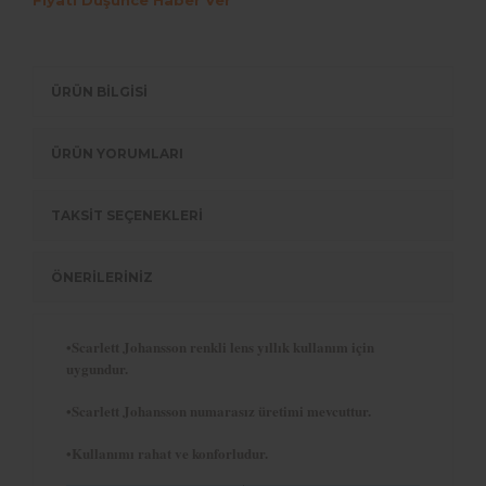
ÜRÜN BİLGİSİ
ÜRÜN YORUMLARI
TAKSİT SEÇENEKLERİ
ÖNERİLERİNİZ
•Scarlett Johansson renkli lens yıllık kullanım için
uygundur.
•Scarlett Johansson numarasız üretimi mevcuttur.
•Kullanımı rahat ve konforludur.