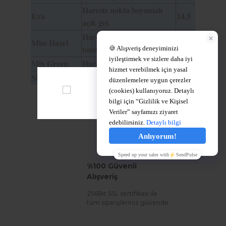
Haresiz nokta boyamalı
Eva
14,5
açık gri.
Haresiz kehribar kahve
Miss Hazel
14,5
tonu.
Mix Green
Haresiz bebek mavisi.
14,5
Silver Ash
Hareli gümüş gri tonu.
14,5
%100 Güvenli
Alışveriş
256Bit SSL sertifikası ile
tüm siparişleriniz güvende.