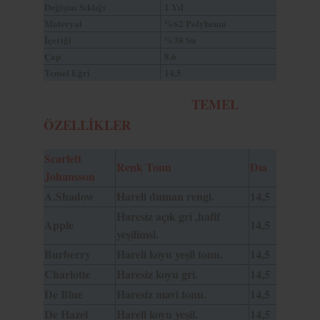
Değişim Sıklığı
1 Yıl
Materyal
%62 Polyhema
İçeriği
%38 Su
Çap
8.6
Temel Eğri
14,5
TEMEL
ÖZELLİKLER
Scarlett
Renk Tonu
Dıa
Johansson
A.Shadow
Hareli duman rengi.
14,5
Haresiz açık gri ,hafif
Apple
14,5
yeşilimsi.
Burberry
Hareli koyu yeşil tonu.
14,5
Charlotte
Haresiz koyu gri.
14,5
De Blue
Haresiz mavi tonu.
14,5
De Hazel
Hareli koyu yeşil.
14,5