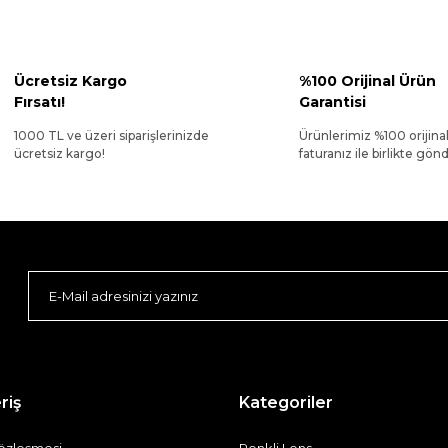
Ücretsiz Kargo
%100 Orijinal Ürün
Fırsatı!
Garantisi
1000 TL ve üzeri siparişlerinizde
Ürünlerimiz %100 orijina
ücretsiz kargo!
faturanız ile birlikte gönde
riş
Kategoriler