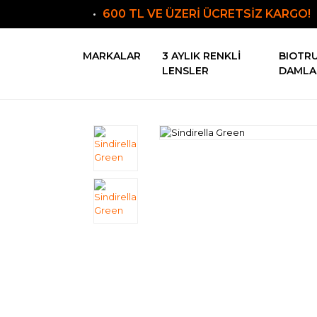
600 TL VE ÜZERİ ÜCRETSİZ KARGO!
MARKALAR
3 AYLIK RENKLI
BIOTR
LENSLER
DAMLA