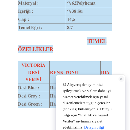
Materyal :
%62Polyhema
İçeriği :
%38 Su
Çap :
14,5
Temel Eğri :
8,7
TEMEL
ÖZELLİKLER
VİCTORİA
DESİ
RENK TONU
DIA
SERİSİ
Desi Blue :
Hareli bebeksi mavi.
14,5
Desi Gray :
Hareli gri.
14,5
Desi Green :
Hareli turkuza yeşili.
14,5