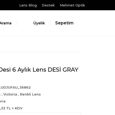
Lens Blog
Destek
Mehmet Optik
Sepetim
Arama
Üyelik
 Desi 6 Aylık Lens DESİ GRAY
LUDJUFAU_36862
s
,
Victoria
,
Renkli Lens
oria
8,33 TL + KDV