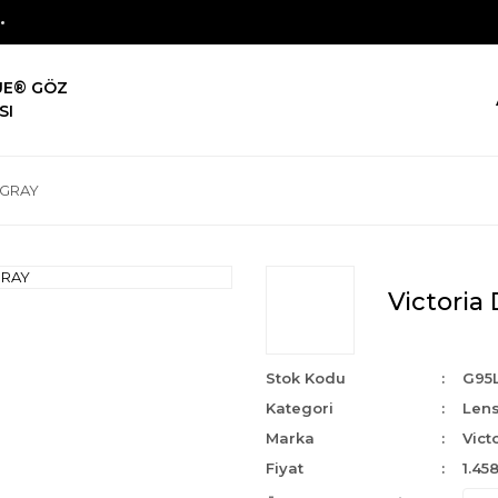
UE® GÖZ
SI
İ GRAY
Victoria
Stok Kodu
G95
Kategori
Len
Marka
Vict
Fiyat
1.45