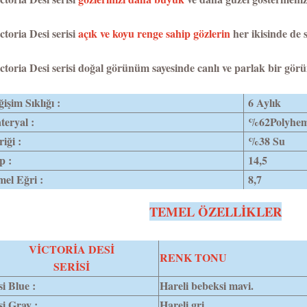
ctoria Desi serisi
açık ve koyu renge sahip gözlerin
her ikisinde de 
ctoria Desi serisi doğal görünüm sayesinde canlı ve parlak bir gö
işim Sıklığı :
6 Aylık
eryal :
%62Polyhe
riği :
%38 Su
p :
14,5
el Eğri :
8,7
TEMEL ÖZELLİKLER
VİCTORİA DESİ
RENK TONU
SERİSİ
i Blue :
Hareli bebeksi mavi.
i Gray :
Hareli gri.