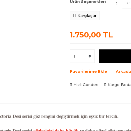
Ürün Seçenekleri
Karşılaştır
1.750,00 TL
Favorilerime Ekle
Arkada
Hızlı Gönderi
Kargo Bed
ctoria Desi serisi göz rengini değiştirmek için eşsiz bir tercih.
ctoria Desi serisi
gözlerinizi daha büyük
ve daha güzel göstermeniz