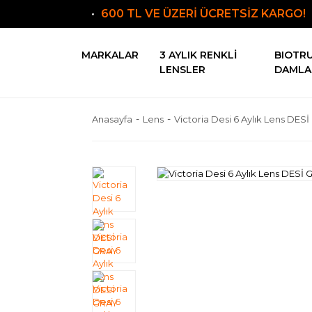
600 TL VE ÜZERİ ÜCRETSİZ KARGO!
MARKALAR
3 AYLIK RENKLI
BIOTR
LENSLER
DAMLA
Anasayfa
Lens
Victoria Desi 6 Aylık Lens DES