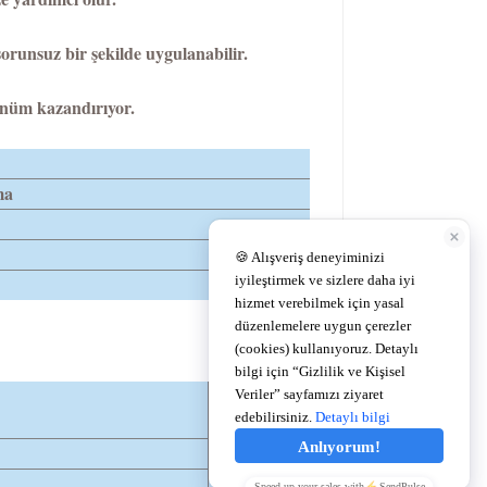
sorunsuz bir şekilde uygulanabilir.
rünüm kazandırıyor.
ma
DIA
14,5
14,5