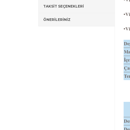
TAKSİT SEÇENEKLERİ
•Vi
ÖNERİLERİNİZ
•Vi
Değ
Mat
İçe
Ça
Tem
Des
Des