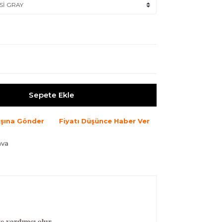
Sepete Ekle
şına Gönder
Fiyatı Düşünce Haber Ver
ava
e yardımcı olur.