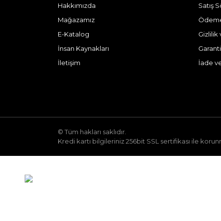
Hakkımızda
Satış 
Mağazamız
Ödeme 
E-Katalog
Gizlili
İnsan Kaynakları
Garanti
İletişim
İade v
© Tüm hakları saklıdır.
Kredi kartı bilgileriniz 256bit SSL sertifikası ile koru