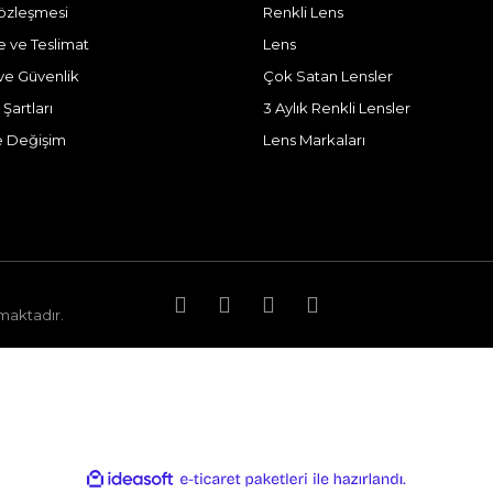
Sözleşmesi
Renkli Lens
ve Teslimat
Lens
k ve Güvenlik
Çok Satan Lensler
 Şartları
3 Aylık Renkli Lensler
e Değişim
Lens Markaları
nmaktadır.
ile
ideasoft
e-