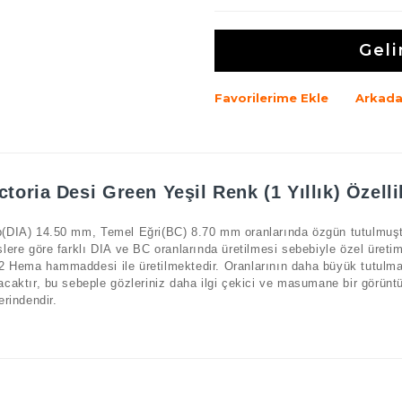
Geli
Favorilerime Ekle
Arkada
ctoria Desi Green Yeşil Renk (1 Yıllık) Özelli
(DIA) 14.50 mm, Temel Eğri(BC) 8.70 mm oranlarında özgün tutulmuştur
slere göre farklı DIA ve BC oranlarında üretilmesi sebebiyle özel üretim
 Hema hammaddesi ile üretilmektedir. Oranlarının daha büyük tutulma
acaktır, bu sebeple gözleriniz daha ilgi çekici ve masumane bir görüntüy
lerindendir.