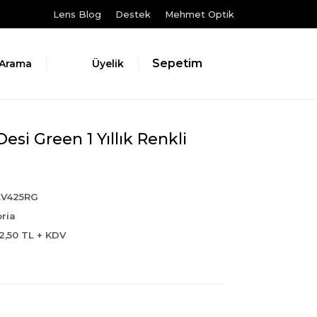
Lens Blog
Destek
Mehmet Optik
Sepetim
Arama
Üyelik
Desi Green 1 Yıllık Renkli
AV425RG
oria
2,50 TL + KDV