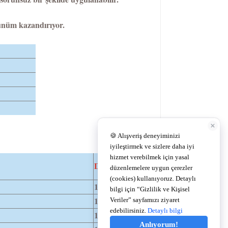
rünüm kazandırıyor.
DIA
14,2
14,2
14,2