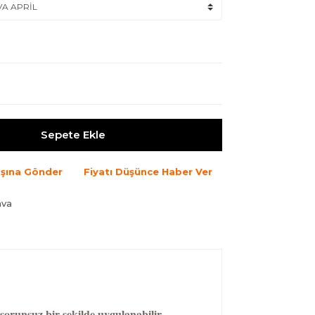
Sepete Ekle
şına Gönder
Fiyatı Düşünce Haber Ver
ava
 sorunsuz bir şekilde uygulanabilir.