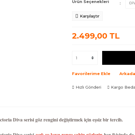
Ürün Seçenekleri
Karşılaştır
2.499,00 TL
Favorilerime Ekle
Arkada
Hızlı Gönderi
Kargo Bed
ctoria Diva serisi göz rengini değiştirmek için eşsiz bir tercih.
ctoria Diva serisi
açık ve koyu renge sahip gözlerin
her ikisinde de