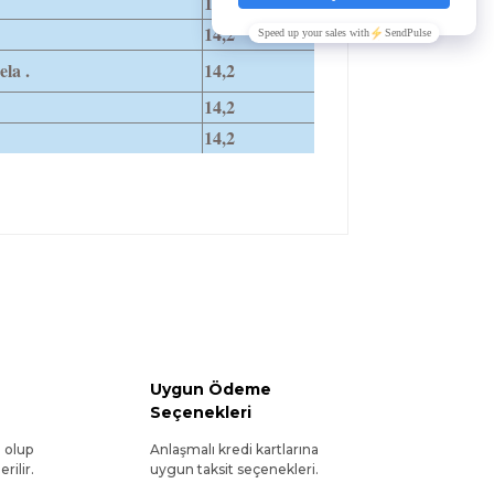
14,2
14,2
la .
14,2
14,2
14,2
Uygun Ödeme
Seçenekleri
l olup
Anlaşmalı kredi kartlarına
rilir.
uygun taksit seçenekleri.