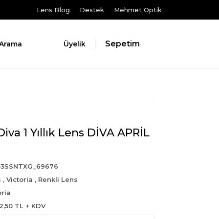
Lens Blog
Destek
Mehmet Optik
Sepetim
Arama
Üyelik
Diva 1 Yıllık Lens DİVA APRİL
53SSNTXG_69676
s
,
Victoria
,
Renkli Lens
oria
2,50 TL + KDV