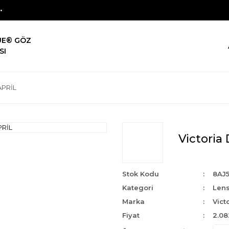
UE® GÖZ
SI
 APRİL
Victoria 
Stok Kodu
8AJ
Kategori
Len
Marka
Vict
Fiyat
2.08