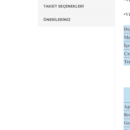
TAKSİT SEÇENEKLERİ
•Vi
ÖNERİLERİNİZ
Değ
Mat
İçe
Ça
Tem
Apr
Br
Gol