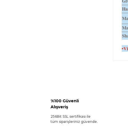
Gr
Haz
Ma
Mav
Sh
•Vi
%100 Güvenli
Alışveriş
256Bit SSL sertifikası ile
tüm siparişleriniz güvende.