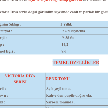
ctoria Diva serisi doğal görünüm sayesinde canlı ve parlak bir gö
işim Sıklığı :
1 Yıllık
eryal :
%62Polyhema
riği :
%38 Su
p :
14,2
el Eğri :
8,6
TEMEL ÖZELLİKLER
VİCTORİA DİVA
RENK TONU
SERİSİ
il :
Açık yeşil tonu.
own :
Kahve'den pupile doğru ela.
d :
Sarı-ela tonunda .