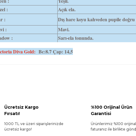
een :
Yeşil.
el :
Açık ela.
r :
Dış hare koyu kahveden pupile doğru e
i :
Mavi.
adow :
Sarı-ela tonunda.
ctoria Diva Gold:
Bc:8.7 Çap: 14,5
Ücretsiz Kargo
%100 Orijinal Ürün
Fırsatı!
Garantisi
1000 TL ve üzeri siparişlerinizde
Ürünlerimiz %100 orijina
ücretsiz kargo!
faturanız ile birlikte gönde