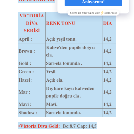
VİCTORİA
DİVA
RENK TONU
DIA
SERİSİ
April :
Açık yeşil tonu.
14,2
Kahve'den pupile doğru
Brown :
14,2
ela.
Gold :
Sarı-ela tonunda .
14,2
Green :
Yeşil.
14,2
Hazel :
Açık ela.
14,2
Dış hare koyu kahveden
Mar :
14,2
pupile doğru ela .
Mavi :
Mavi.
14,2
Shadow :
Sarı-ela tonunda.
14,2
•Victoria Diva Gold:
Bc:8.7 Çap: 14,5