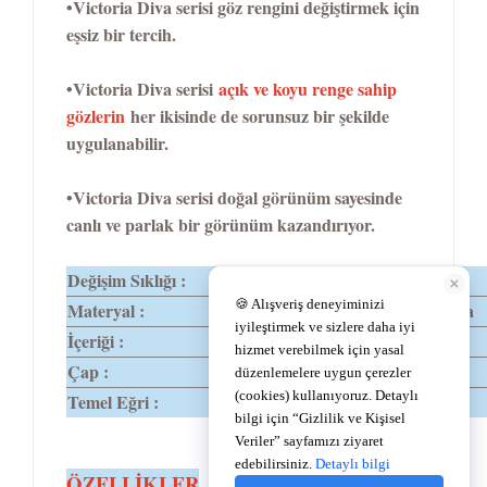
•Victoria Diva serisi göz rengini değiştirmek için
eşsiz bir tercih.
•Victoria Diva serisi
açık ve koyu renge sahip
gözlerin
her ikisinde de sorunsuz bir şekilde
uygulanabilir.
•Victoria Diva serisi doğal görünüm sayesinde
canlı ve parlak bir görünüm kazandırıyor.
Değişim Sıklığı :
1 Yıllık
Materyal :
%62Polyhema
İçeriği :
%38 Su
Çap :
14,2
Temel Eğri :
8,6
TEMEL
ÖZELLİKLER