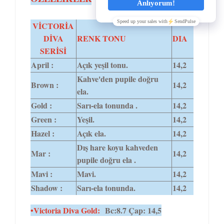
VİCTORİA
DİVA
RENK TONU
DIA
SERİSİ
April :
Açık yeşil tonu.
14,2
Kahve'den pupile doğru
Brown :
14,2
ela.
Gold :
Sarı-ela tonunda .
14,2
Green :
Yeşil.
14,2
Hazel :
Açık ela.
14,2
Dış hare koyu kahveden
Mar :
14,2
pupile doğru ela .
Mavi :
Mavi.
14,2
Shadow :
Sarı-ela tonunda.
14,2
•Victoria Diva Gold:
Bc:8.7 Çap: 14,5