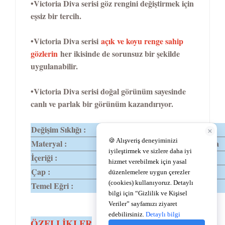
•Victoria Diva serisi göz rengini değiştirmek için
eşsiz bir tercih.
•Victoria Diva serisi
açık ve koyu renge sahip
gözlerin
her ikisinde de sorunsuz bir şekilde
uygulanabilir.
•Victoria Diva serisi doğal görünüm sayesinde
canlı ve parlak bir görünüm kazandırıyor.
Değişim Sıklığı :
1 Yıllık
Materyal :
%62Polyhema
İçeriği :
%38 Su
Çap :
14,2
Temel Eğri :
8,6
TEMEL
ÖZELLİKLER