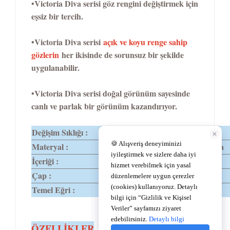
•Victoria Diva serisi göz rengini değiştirmek için
eşsiz bir tercih.
•Victoria Diva serisi
açık ve koyu renge sahip
gözlerin
her ikisinde de sorunsuz bir şekilde
uygulanabilir.
•Victoria Diva serisi doğal görünüm sayesinde
canlı ve parlak bir görünüm kazandırıyor.
Değişim Sıklığı :
1 Yıllık
Materyal :
%62Polyhema
İçeriği :
%38 Su
Çap :
14,2
Temel Eğri :
8,6
TEMEL
ÖZELLİKLER