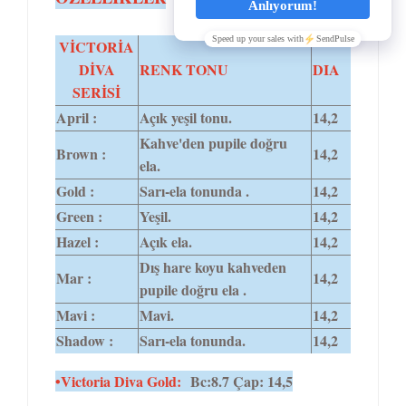
VİCTORİA
DİVA
RENK TONU
DIA
SERİSİ
April :
Açık yeşil tonu.
14,2
Kahve'den pupile doğru
Brown :
14,2
ela.
Gold :
Sarı-ela tonunda .
14,2
Green :
Yeşil.
14,2
Hazel :
Açık ela.
14,2
Dış hare koyu kahveden
Mar :
14,2
pupile doğru ela .
Mavi :
Mavi.
14,2
Shadow :
Sarı-ela tonunda.
14,2
•Victoria Diva Gold:
Bc:8.7 Çap: 14,5