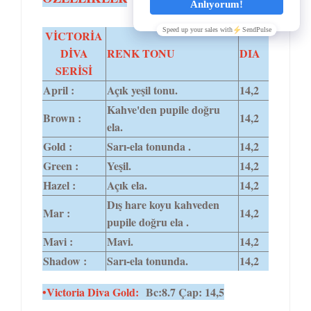
VİCTORİA
DİVA
RENK TONU
DIA
SERİSİ
April :
Açık yeşil tonu.
14,2
Kahve'den pupile doğru
Brown :
14,2
ela.
Gold :
Sarı-ela tonunda .
14,2
Green :
Yeşil.
14,2
Hazel :
Açık ela.
14,2
Dış hare koyu kahveden
Mar :
14,2
pupile doğru ela .
Mavi :
Mavi.
14,2
Shadow :
Sarı-ela tonunda.
14,2
•Victoria Diva Gold:
Bc:8.7 Çap: 14,5