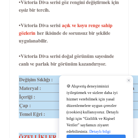
•Victoria Diva serisi göz rengini değiştirmek için
eşsiz bir tercih.
•Victoria Diva serisi
açık ve koyu renge sahip
gözlerin
her ikisinde de sorunsuz bir şekilde
uygulanabilir.
•Victoria Diva serisi doğal görünüm sayesinde
canlı ve parlak bir görünüm kazandırıyor.
Değişim Sıklığı :
1 Yıllık
Materyal :
%62Polyhema
İçeriği :
%38 Su
Çap :
14,2
Temel Eğri :
8,6
TEMEL
ÖZELLİKLER