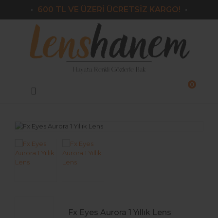
600 TL VE ÜZERİ ÜCRETSİZ KARGO!
Geri Dön
Markalar
Victoria
Armeda
0
Lazord
Lorans
Le Reve
Nk
Labella
El Amore
Fx Eyes Aurora 1 Yıllık Lens
Iconic