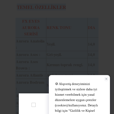
TEMEL ÖZELLİKLER
FX EYES
AURORA
RENK TONU
DIA
SERİSİ
Aurora Anatolia
Yeşil.
14,0
:
Aurora Asos :
Gri-yeşil.
14,0
Aurora Asos
Kırmızı toprak rengi.
14,0
Brown :
Aurora Atlantis :
Açık-koyu mavi.
14,0
Aurora Bodrum
Mavi.
14,0
:
Aurora Brown :
Kahve.
14,0
Aurora Efes :
Mavi damarlı.
14,0
Yağ yeşili,koyu yeşil
Aurora Green :
14,0