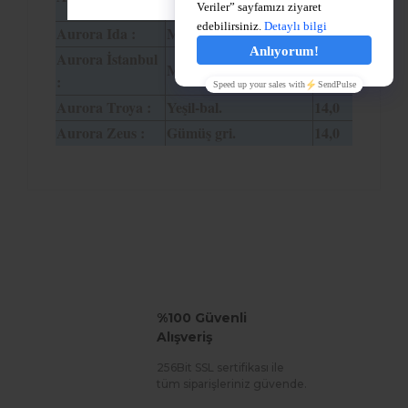
hareli.
Aurora Ida :
Mavi.
14,0
Aurora İstanbul
Mavi.
14,0
:
Aurora Troya :
Yeşil-bal.
14,0
Aurora Zeus :
Gümüş gri.
14,0
%100 Güvenli
Alışveriş
256Bit SSL sertifikası ile
tüm siparişleriniz güvende.