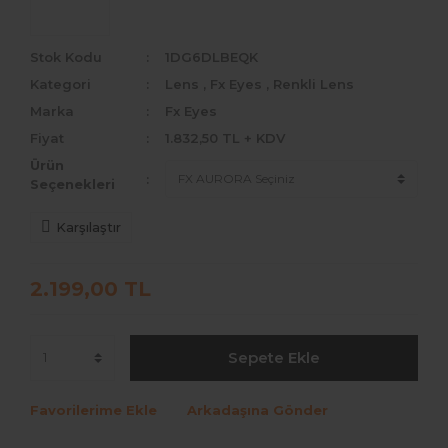
Medeo
Stok Kodu
1DG6DLBEQK
Bollena
Kategori
Lens
,
Fx Eyes
,
Renkli Lens
Marka
Fx Eyes
Hypnose
Fiyat
1.832,50 TL + KDV
Fx Eyes
Ürün
Seçenekleri
La Rena Premium
Karşılaştır
Arcobaleno
Lezza
2.199,00 TL
Noor
Scarlett Johnsson
Sepete Ekle
Favorilerime Ekle
Arkadaşına Gönder