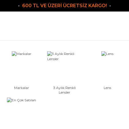
600 TL VE ÜZERİ ÜCRETSİZ KARGO!
Markalar
3 Aylık Renkli
Lens
Lensler