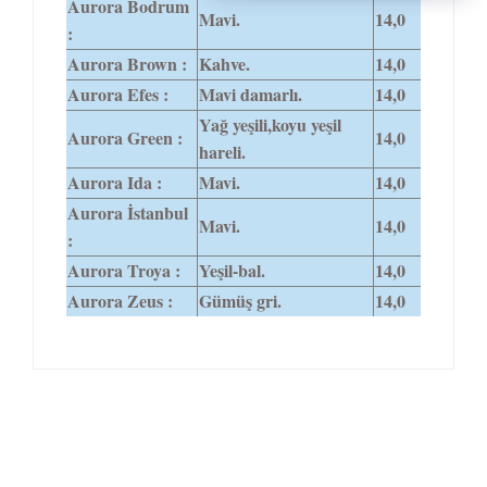
Aurora Bodrum
Mavi.
14,0
:
Aurora Brown :
Kahve.
14,0
Aurora Efes :
Mavi damarlı.
14,0
Yağ yeşili,koyu yeşil
Aurora Green :
14,0
hareli.
Aurora Ida :
Mavi.
14,0
Aurora İstanbul
Mavi.
14,0
:
Aurora Troya :
Yeşil-bal.
14,0
Aurora Zeus :
Gümüş gri.
14,0