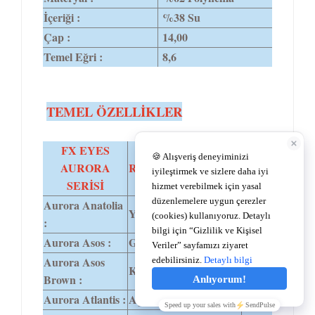
İçeriği :
%38 Su
Çap :
14,00
Temel Eğri :
8,6
TEMEL ÖZELLİKLER
FX EYES
AURORA
RENK TONU
DIA
SERİSİ
Aurora Anatolia
Yeşil.
14,0
:
Aurora Asos :
Gri-yeşil.
14,0
Aurora Asos
Kırmızı toprak rengi.
14,0
Brown :
Aurora Atlantis :
Açık-koyu mavi.
14,0