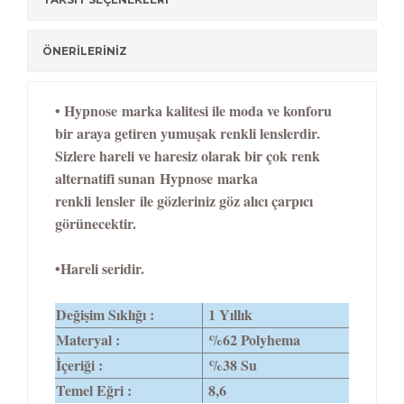
ÖNERİLERİNİZ
• Hypnose
marka kalitesi ile moda ve konforu
bir araya getiren yumuşak renkli lenslerdir.
Sizlere hareli ve haresiz olarak bir çok renk
alternatifi sunan
Hypnose
marka
renkli
lensler
ile gözleriniz göz alıcı çarpıcı
görünecektir.
•Hareli seridir.
Değişim Sıklığı :
1 Yıllık
Materyal :
%62 Polyhema
İçeriği :
%38 Su
Temel Eğri :
8,6