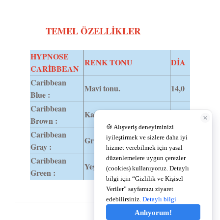
TEMEL ÖZELLİKLER
HYPNOSE
RENK TONU
DİA
CARİBBEAN
Caribbean
Mavi tonu.
14,0
Blue :
Caribbean
Kahve- ela tonu.
14,0
Brown :
Caribbean
Gri tonu.
14,0
Gray :
Caribbean
Yeşil-ela tonu.
14,0
Green :