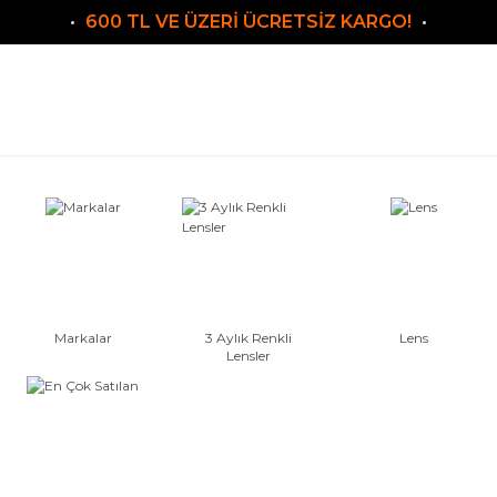
600 TL VE ÜZERİ ÜCRETSİZ KARGO!
Markalar
3 Aylık Renkli
Lens
Lensler