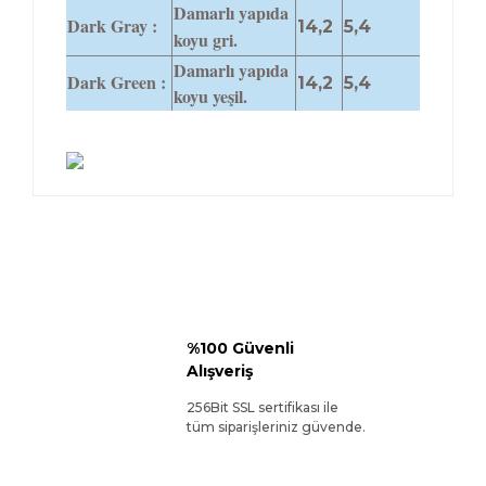
Damarlı yapıda
Dark Gray :
14,2
5,4
koyu gri.
Damarlı yapıda
Dark Green :
14,2
5,4
koyu yeşil.
%100 Güvenli
Alışveriş
256Bit SSL sertifikası ile
tüm siparişleriniz güvende.