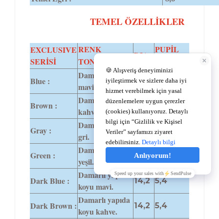
TEMEL ÖZELLİKLER
RENK
PUPİL
EXCLUSIVE
DIA
SERİSİ
TONLARI
BOYUTU
Damarlı yapıda
Blue :
14,0
4,8
mavi.
Damarlı yapıda
Brown :
14,0
4,8
kahve.
Damarlı yapıda
Gray :
14,0
4,8
gri.
Damarlı yapıda
Green :
14,0
4,8
yeşil.
Damarlı yapıda
Dark Blue :
14,2
5,4
koyu mavi.
Damarlı yapıda
Dark Brown :
14,2
5,4
koyu kahve.