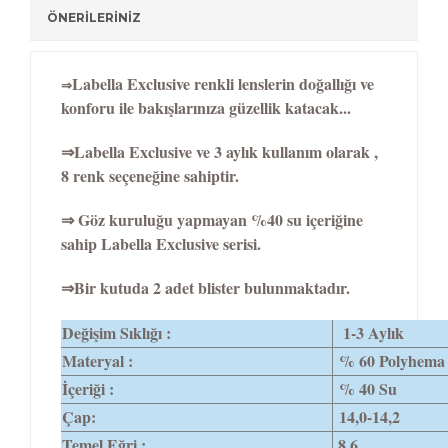
ÖNERİLERİNİZ
Labella Exclusive renkli lenslerin doğallığı ve
⇒
konforu ile bakışlarınıza güzellik katacak...
⇒Labella Exclusive ve 3 aylık kullanım olarak ,
8 renk seçeneğine sahiptir.
⇒ Göz kuruluğu yapmayan %40 su içeriğine
sahip Labella Exclusive serisi.
⇒Bir kutuda 2 adet blister bulunmaktadır.
Değişim Sıklığı :
1-3 Aylık
Materyal :
% 60 Polyhema
İçeriği :
% 40 Su
Çap:
14,0-14,2
Temel Eğri :
8,6