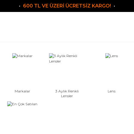
600 TL VE ÜZERİ ÜCRETSİZ KARGO!
Markalar
3 Aylık Renkli
Lens
Lensler